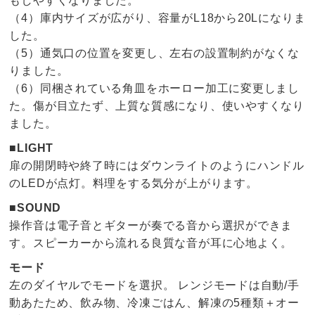
もしやすくなりました。
（4）庫内サイズが広がり、容量がL18から20Lになりま
した。
（5）通気口の位置を変更し、左右の設置制約がなくな
りました。
（6）同梱されている角皿をホーロー加工に変更しまし
た。傷が目立たず、上質な質感になり、使いやすくなり
ました。
■LIGHT
扉の開閉時や終了時にはダウンライトのようにハンドル
のLEDが点灯。料理をする気分が上がります。
■SOUND
操作音は電子音とギターが奏でる音から選択ができま
す。スピーカーから流れる良質な音が耳に心地よく。
モード
左のダイヤルでモードを選択。 レンジモードは自動/手
動あたため、飲み物、冷凍ごはん、解凍の5種類＋オー