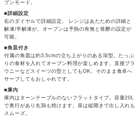
ブンモード。
■詳細設定
右のダイヤルで詳細設定。 レンジはあたための詳細と
解凍/半解凍が。オーブンは予熱の有無と発酵の設定が
可能。
■角皿付き
付属の角皿は約3.5cmの立ち上がりのある深型。たっぷ
りの食材を入れてオーブン料理が楽しめます。直接ブラ
ウニーなどスイーツの型としてもOK。そのまま食卓へ
サーブしてもおしゃれです。
■庫内
庫内はターンテーブルのないフラットタイプ。容量20L
で奥行があり丸鶏も焼けます。扉は縦開きで出し入れも
スムーズ。