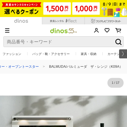
ファッション
バッグ・靴・アクセサリー
家具・収納
カーテン・ラ
ター・オーブントースター
BALMUDA/バルミューダ ザ・レンジ（K09A）
1
/
17