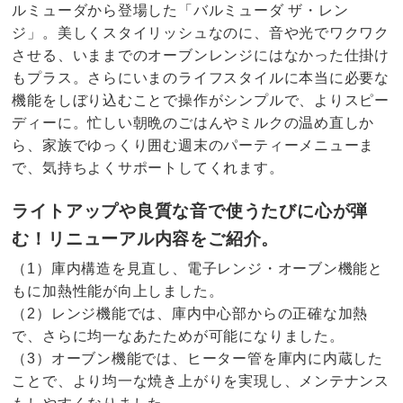
ルミューダから登場した「バルミューダ ザ・レン
ジ」。美しくスタイリッシュなのに、音や光でワクワク
させる、いままでのオーブンレンジにはなかった仕掛け
もプラス。さらにいまのライフスタイルに本当に必要な
機能をしぼり込むことで操作がシンプルで、よりスピー
ディーに。忙しい朝晩のごはんやミルクの温め直しか
ら、家族でゆっくり囲む週末のパーティーメニューま
で、気持ちよくサポートしてくれます。
ライトアップや良質な音で使うたびに心が弾
む！リニューアル内容をご紹介。
（1）庫内構造を見直し、電子レンジ・オーブン機能と
もに加熱性能が向上しました。
（2）レンジ機能では、庫内中心部からの正確な加熱
で、さらに均一なあたためが可能になりました。
（3）オーブン機能では、ヒーター管を庫内に内蔵した
ことで、より均一な焼き上がりを実現し、メンテナンス