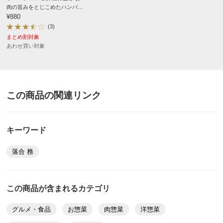
肉の旨みをとじこめたハンバー
グ デミグラスソース 1個
¥880
(3)
まとめ割対象
ディノスのサイズ
原材料等の詳細はコチラから
あわせ買い対象
この商品の関連リンク
キーワード
落合 務
この商品が含まれるカテゴリ
グルメ・食品
お惣菜
肉惣菜
洋惣菜