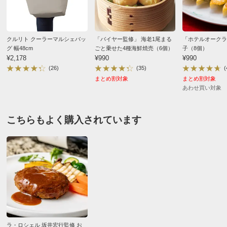
■原料原産地：牛肉（豪州産、国産）、玉ねぎ（国産）、
セロリ（国産）、パセリ（国産）
■アレルギー表示対象品目：小麦・卵・乳成分・牛肉・大
クルリト クーラーマルシェバッ
「バイヤー監修」 海老1尾まる
「ホテルオークラ
豆
グ 幅48cm
ごと乗せた4種海鮮焼売（6個）
子（8個）
■お召し上がり方：
¥2,178
¥990
¥990
(26)
(35)
(
（1）冷凍庫から冷蔵に移し、約5時間程解凍します。
まとめ割対象
まとめ割対象
（2）よく熱したフライパンで、ハンバーグの片面を焼き
あわせ買い対象
ます。（目安強火で約1～2分）
（3）焦げ目がついたらハンバーグを裏返し、蓋をして弱
こちらもよく購入されています
火で火を通します。（目安約10分）
（4）竹串などでハンバーグをさし、透明の肉汁が出てき
たら出来上がりです。赤い肉汁が出てきている時は、もう
少し焼いて中心まで火を通してください。
【ご注意ください！】
※商品の性質上、キャンセル・交換・返品はできませ
ん。
ラ・ロシェル 坂井宏行監修 お