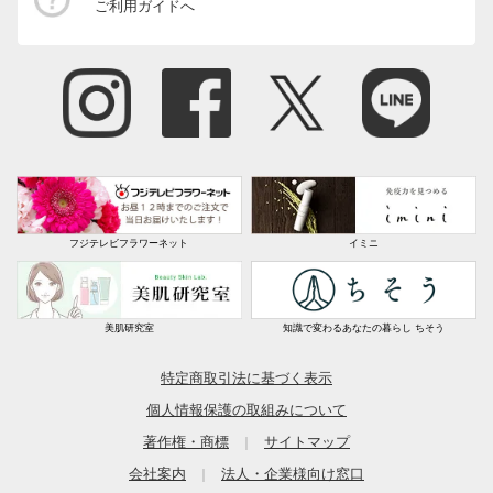
ご利用ガイドへ
フジテレビフラワーネット
イミニ
美肌研究室
知識で変わるあなたの暮らし ちそう
特定商取引法に基づく表示
個人情報保護の取組みについて
著作権・商標
サイトマップ
｜
会社案内
法人・企業様向け窓口
｜