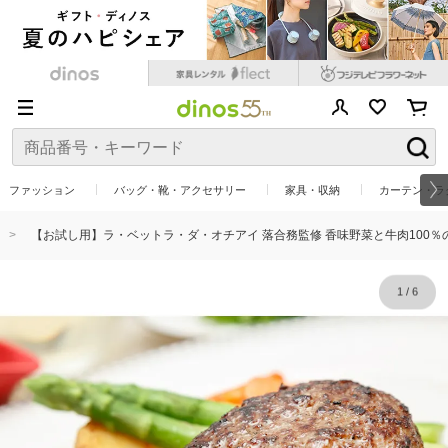
ファッション
バッグ・靴・アクセサリー
家具・収納
カーテン・ラ
【お試し用】ラ・ベットラ・ダ・オチアイ 落合務監修 香味野菜と牛肉100％
1
/
6