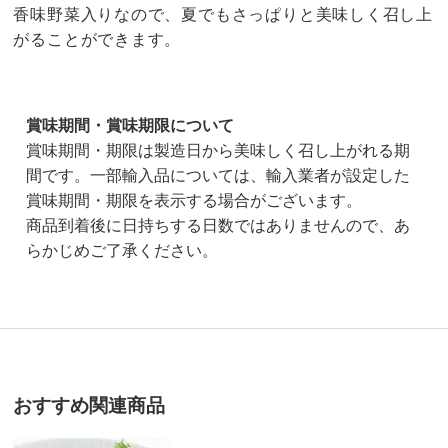
香味野菜入りなので、夏でもさっぱりと美味しく召し上
がることができます。
賞味期間・賞味期限について
賞味期間・期限は製造日から美味しく召し上がれる期
間です。一部輸入品については、輸入業者が設定した
賞味期間・期限を表示する場合がございます。
商品到着後に日持ちする日数ではありませんので、あ
らかじめご了承ください。
2.0
口コミ件数（1）
★★★★★
0
おすすめ関連商品
商品番号
900-NH07-92
★★★★
★
0
商品名・特徴
【お試し用】ラ・ベットラ・ダ・オチアイ 落合務監修