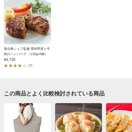
★★★
★★
0
香味野菜と牛肉100％のハンバーグ 1個
★★
★★★
1
★
★★★★
0
価格
¥880
税込 ¥815 税抜
※軽減税率対象です。
あわせ買い対象
すべての口コミを見る
送料・送料種
基本配送料：¥
880
別
冷凍・冷蔵配送料：¥
200
落合務シェフ監修 香味野菜と牛
※沖縄は地域配送料 ¥770 がかかります
肉のハンバーグ （130g×8個）
¥4,730
(7)
お支払い方法
送料について
■内容量：130g
■原材料名：下記「原材料等の詳細はコチラから」のリン
クをご参照ください。
この商品とよく比較検討されている商品
※食品表示情報の掲載内容につきましては、お手元に届き
ました商品の容器包装の表示を必ずご確認いただきますよ
うお願いします。
■賞味期間：冷凍6ヶ月
■製造加工：日本