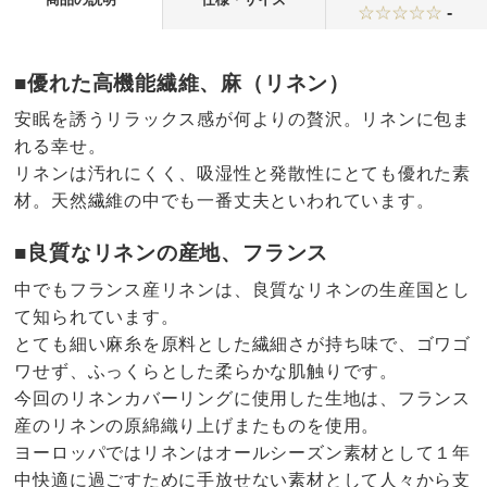
-
■優れた高機能繊維、麻（リネン）
安眠を誘うリラックス感が何よりの贅沢。リネンに包ま
れる幸せ。
リネンは汚れにくく、吸湿性と発散性にとても優れた素
材。天然繊維の中でも一番丈夫といわれています。
■良質なリネンの産地、フランス
中でもフランス産リネンは、良質なリネンの生産国とし
て知られています。
とても細い麻糸を原料とした繊細さが持ち味で、ゴワゴ
ワせず、ふっくらとした柔らかな肌触りです。
今回のリネンカバーリングに使用した生地は、フランス
産のリネンの原綿織り上げまたものを使用。
ヨーロッパではリネンはオールシーズン素材として１年
中快適に過ごすために手放せない素材として人々から支