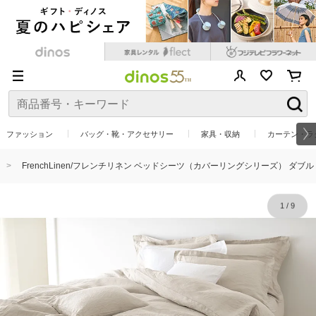
ファッション
バッグ・靴・アクセサリー
家具・収納
カーテン・ラ
FrenchLinen/フレンチリネン ベッドシーツ（カバーリングシリーズ） ダブル
1
/
9