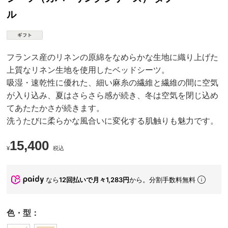
ル
フランス産のリネンの原綿をなめらかな生地に織り上げた
上質なリネン生地を使用したベッドシーツ。
吸湿・速乾性に優れた、細い麻糸の繊維と繊維の間に空気
が入り込み、夏はさらさら感が続き、冬は空気を閉じ込め
てあたたかさが続きます。
洗うたびに柔らかな風合いに変化する肌触りも魅力です。
15,400
¥
税込
なら
12回払いで月々1,283円
から。分割手数料無料
色・型：