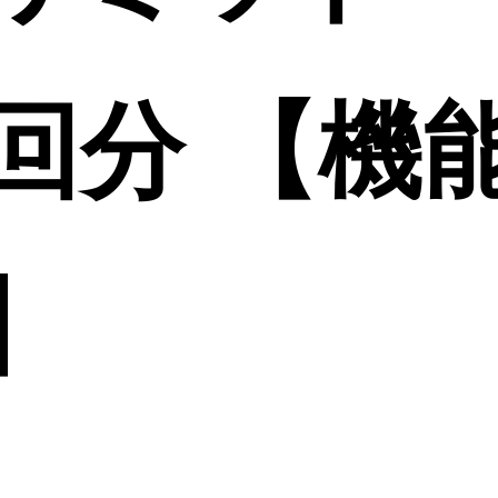
0回分 【機
】