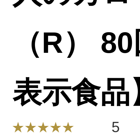
（R） 8
表示食品
5