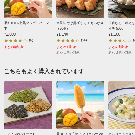
長野県
別
冷凍・冷蔵配送料：¥
200
※沖縄は地域配送料 ¥770 がかかります
旬のマンゴーが美味しい季節にコレはいただけませんね
え、トッピングにして使います。
果肉100％完熟マンゴーバー 20
京風味付け揚げ ひとくちいなり
【皮なし・種ぬき
お支払い方法
送料について
本
（20個）
イチ 500g
2026/07/10
¥2,600
¥1,140
¥1,100
■内容量：500g
(6)
(56)
(
■原材料名：下記「原材料等の詳細はコチラから」のリン
まとめ割対象
まとめ割対象
まとめ割対象
クをご参照ください。
あわせ買い対象
あわせ買い対象
※食品表示情報の掲載内容につきましては、お手元に届き
静岡県
ました商品の容器包装の表示を必ずご確認いただきますよ
初めての購入です
こちらもよく購入されています
うお願いします。
カットサイズも丁度良く甘みも差がなくヨーグルトに添
■アレルギー表示対象品目：なし
えたりこれからの暑くなる季節に凍らせたままお風呂上
■賞味期間：冷凍2年
がりに食べたりとちょっとお腹が空いた時などに食べや
■原産国：ベトナム
すいです
■お届け：翌日～3日配送
■お召し上がり方：凍ったまま、または半解凍にておいし
2026/06/04
くお召し上がりいただけます。
すべての口コミを見る
【ご注意ください！】
ごまさぶれ2種セット
果肉100％完熟マンゴーバー 20
あさりたっぷりク