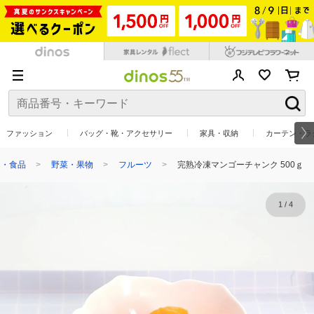
ファッション
バッグ・靴・アクセサリー
家具・収納
カーテン・ラ
メ・食品
野菜・果物
フルーツ
完熟冷凍マンゴーチャンク 500ｇ
1
/
4