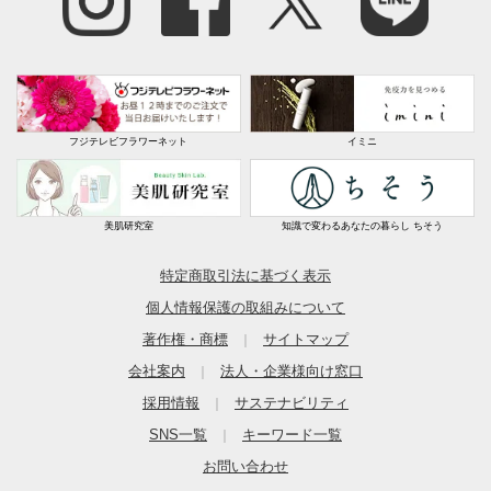
フジテレビフラワーネット
イミニ
美肌研究室
知識で変わるあなたの暮らし ちそう
特定商取引法に基づく表示
個人情報保護の取組みについて
著作権・商標
サイトマップ
｜
会社案内
法人・企業様向け窓口
｜
採用情報
サステナビリティ
｜
SNS一覧
キーワード一覧
｜
お問い合わせ