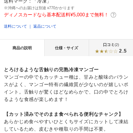
送料マーク：
「冷凍」
※沖縄へのお届けは別途
770かかります
¥
ディノスカードなら基本配送料¥5,000まで無料！
送料について
｜
返品について
口コミ
(2)
商品の説明
仕様・サイズ
2.5
とろけるような舌触りの完熟冷凍マンゴー
マンゴーの中でもカッチュー種は、甘みと酸味のバラン
スがよく、マンゴー特有の繊維質が少ないのが嬉しいポ
イント。舌触りが驚くほどなめらかで、口の中でとろけ
るような食感が楽しめます！
【カット済みでそのまま食べられる便利なチャンク】
あらかじめ食べやすいひとくちサイズにカットして凍結
しているため、皮むきや種取りの手間は不要。