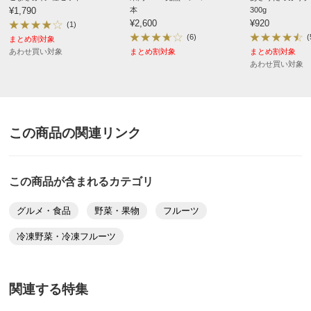
※商品の性質上、キャンセル・交換・返品はできませ
¥1,790
本
300g
¥2,600
¥920
(1)
ん。
(6)
(
まとめ割対象
あわせ買い対象
まとめ割対象
まとめ割対象
あわせ買い対象
ディノスのサイズ
原材料等の詳細はコチラから
この商品の関連リンク
この商品が含まれるカテゴリ
グルメ・食品
野菜・果物
フルーツ
冷凍野菜・冷凍フルーツ
関連する特集