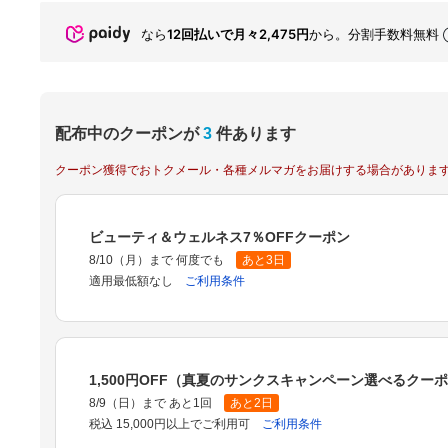
なら
12回払いで月々2,475円
から。分割手数料無料
配布中のクーポンが
3
件あります
クーポン獲得でおトクメール・各種メルマガをお届けする場合がありま
ビューティ＆ウェルネス7％OFFクーポン
8/10（月）まで 何度でも
あと3日
適用最低額なし
ご利用条件
1,500円OFF（真夏のサンクスキャンペーン選べるクー
8/9（日）まで あと1回
あと2日
税込 15,000円以上でご利用可
ご利用条件