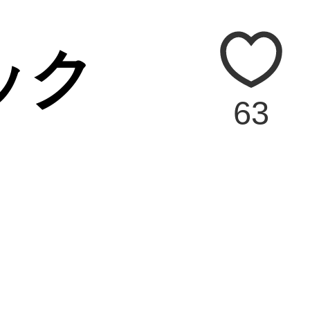
ック
63