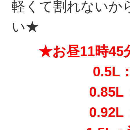
軽くて割れないか
い★
★お昼11時4
0.5L
0.85
0.92