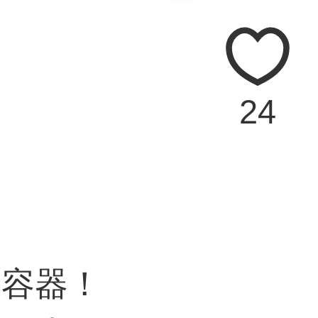
24
存容器！