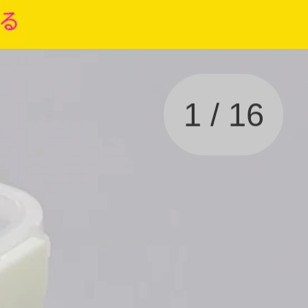
1
/
16