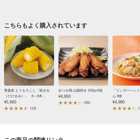
■生ものですのでお早めにお召し上がりください。
■お申込締切は8月15（封書は8月15日必着）
■お届け時期：8月上旬～9月中旬
こちらもよく購入されています
【ご注意ください！】
※商品の性質上、キャンセル・交換・返品はできませ
ん。
※青果物のお届けは天候の影響により前後する場合がご
ざいます。
ディノスのサイズ
青森産 とうもろこし「嶽きみ
みつせ鶏 山賊焼き 200g×5袋
「リンガーハット
（だけきみ）」 8～9本
¥4,850
ん 8食
（2.8kg） 【9月上旬頃～お届
¥5,800
¥4,980
(50)
け】
(13)
(