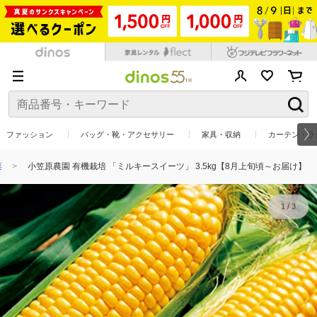
ファッション
バッグ・靴・アクセサリー
家具・収納
カーテン・ラ
菜
小笠原農園 有機栽培 「ミルキースイーツ」 3.5kg【8月上旬頃～お届け】
1
/
3