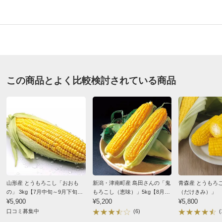
商品番号
900-FJ01-22
この商品とよく比較検討されている商品
商品名・特徴
小笠原農園 有機栽培 「ミルキースイーツ」 3.5kg【8月
上旬頃～お届け】
価格
¥5,400
税込 ¥5,000 税抜
※軽減税率対象です。
送料・送料種
基本配送料：¥
880
別
冷凍・冷蔵配送料：¥
200
※商品1種類につき、上記配送料金となります。
※沖縄は地域配送料 ¥770 がかかります
山形産 とうもろこし「おおも
新潟・津南町産 島田さんの「鬼
青森産 とうもろ
お支払い方法
送料について
の」 3kg【7月中旬～9月下旬頃
もろこし（恵味）」5kg【8月中
（だけきみ）」 
お届け】
¥5,900
旬頃～お届け】
¥5,200
（2.8kg） 【9
¥5,800
■内容量：3.5kg（10本入）
け】
口コミ募集中
(6)
(
■原産地：北海道