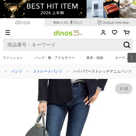
ファッション
バッグ・靴・アクセサリー
家具・収納
カーテン・ラ
ン
パンツ
ストレートパンツ
ハイパワーストレッチデニムパンツ
1
/
12