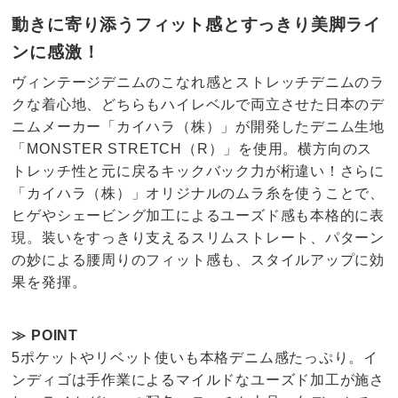
動きに寄り添うフィット感とすっきり美脚ライ
ンに感激！
ヴィンテージデニムのこなれ感とストレッチデニムのラ
クな着心地、どちらもハイレベルで両立させた日本のデ
ニムメーカー「カイハラ（株）」が開発したデニム生地
「MONSTER STRETCH（R）」を使用。横方向のス
トレッチ性と元に戻るキックバック力が桁違い！さらに
「カイハラ（株）」オリジナルのムラ糸を使うことで、
ヒゲやシェービング加工によるユーズド感も本格的に表
現。装いをすっきり支えるスリムストレート、パターン
の妙による腰周りのフィット感も、スタイルアップに効
果を発揮。
≫ POINT
5ポケットやリベット使いも本格デニム感たっぷり。イ
ンディゴは手作業によるマイルドなユーズド加工が施さ