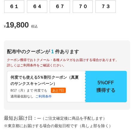
６１
６４
６７
７０
７３
19,800
¥
税込
配布中のクーポンが
1
件あります
クーポン獲得でおトクメール・各種メルマガをお届けする場合があります。
詳しくはご利用条件をご確認ください。
何度でも使える5％割引クーポン（真夏
5%OFF
のサンクスキャンペーン）
獲得する
8/17（月）まで 何度でも
あと7日
適用最低額なし
ご利用条件
最短お届け日：─
（ご注文確定後に商品を手配します）
※東京都にお届けする場合の最短日程です（島しょ部を除く）