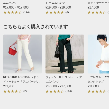
ニムパンツ
ト デニムパンツ
カット テーパー
ストレッチ具合も良く、今着用しているお気に入りの更
商品名・特徴
≪股下丈75cm≫ハイパワーストレッチデニムパンツ
¥17,800 - ¥17,800
¥19,800 - ¥19,800
¥17,009
新用にと購入しました。
(144)
(6)
(
お色もストレッチ素材に良くある風では無いので気に入
りました。
こちらもよく購入されています
価格
¥19,800
税込 ¥18,000 税抜
2026/04/18
送料・送料種
基本配送料：¥
880
別
※お届け先が同じであれば複数個ご購入いただいても¥880です。
お支払い方法
送料について
股下丈75cm インディゴ ６７
■色：（ア）インディゴ、（イ）オフホワイト
兵庫県 60代以上女性
身長 : 161cm
■素材：綿87・ポリウレタン13％
普段のサイズ : L
購入したサイズで「小さめだった」
■前中心ボタン・ファスナー開き
RED CARD TOKYO/レッドカー
ウォッシュ加工 ストレート デ
「フレスカ」 ダ
ハイパワーストレッチ？？？？？
■前3個後ろ2個ポケット付き
ドトーキョー 「アニバーサリー
ニムパンツ
タンクトップ
ストレッチは全く感じません。むしろ硬くて股上も身体
カジュアル」 テーパードデニム
¥11,400
¥17,800 - ¥17,800
¥11,000
■ベルトループ付き
パンツ（日本製）
に沿わない。
(2)
(144)
(
■原産国：日本製
■製品加工の為、色や風合い・出来上がり寸法が異なりま
2026/03/15
す。