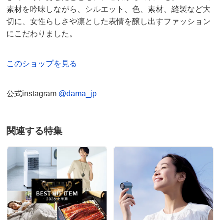
前また上
24
24.5
25
素材を吟味しながら、シルエット、色、素材、縫製など大
切に、女性らしさや凛とした表情を醸し出すファッション
股下丈75cm インディゴ ７３
わたり幅
27.5
28.5
29.5
にこだわりました。
大阪府 50代女性
身長 : 161cm
普段のサイズ : 3L
また下丈
75
75
75
購入したサイズで「小さめだった」
このショップを見る
サイズ記号
73
返品しました。
サイズが小さすぎる。
裾幅
19
公式instagram
@dama_jp
ウエスト
82
2025/04/07
ウエスト（適応）
73
ヒップ
99.5
関連する特集
ヒップ（適応）
97
股下丈75cm インディゴ ６１
前また上
26
大阪府
身長 : 162cm
普段のサイズ : M
わたり幅
31.5
購入したサイズで「ちょうどよかった」
しっかりストレッチが効いていて気持ちいい履き心地で
また下丈
75
す。
サイズ表記について（ファッション）
商品の測定について
股下丈もう少し長いのも選択できれば良いと思います。