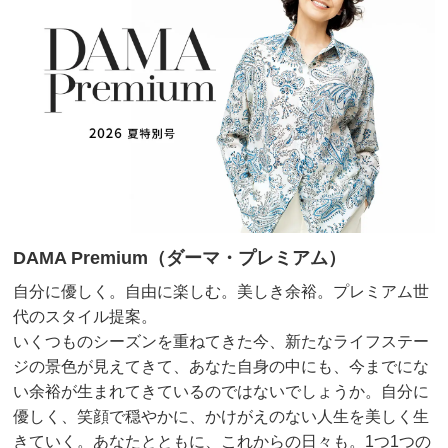
ウエスト
82
白を購入しました。
透け感なしで、きれいにはけそうです。
ウエスト（適応）
73
足首を出さず、ゆるっと着たかったので75cmです。
ヒップ
99.5
折り返してもいけるかな。
ヒップ（適応）
97
2025/05/09
前また上
26
わたり幅
31.5
また下丈
70
股下丈75cm インディゴ ６７
商品番号：900-PC81-16
兵庫県 60代以上女性
身長 : 161cm
DAMA Premium（ダーマ・プレミアム）
サイズ記号
61
64
67
普段のサイズ : L
購入したサイズで「ちょうどよかった」
自分に優しく。自由に楽しむ。美しき余裕。プレミアム世
裾幅
17
17.5
18
ハイパワーと言うほどのストレッチ性は感じなかった。
代のスタイル提案。
むしろ硬いくらい。インディゴと言っても色々だけど、
ウエスト
70
73
76
いくつものシーズンを重ねてきた今、新たなライフステー
このブルーはあまりあか抜けていない色かな。
ジの景色が見えてきて、あなた自身の中にも、今までにな
ウエスト（適応）
61
64
67
い余裕が生まれてきているのではないでしょうか。自分に
2025/05/06
ヒップ
87.5
90.5
93.5
優しく、笑顔で穏やかに、かけがえのない人生を美しく生
ヒップ（適応）
89
91
93
きていく。あなたとともに、これからの日々も。1つ1つの