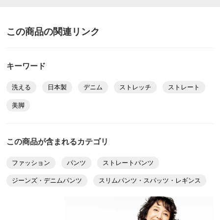
サイズ（cm）
商品番号：900-PC81-15
股下丈70cm インディゴ ７０
この商品の関連リンク
サイズ記号
61
64
67
千葉県 60代以上女性
身長 : 160cm
裾幅
17
17.5
18
普段のサイズ : L
購入したサイズで「大きめだった」
キーワード
ウエスト
70
73
76
ストレッチが予想したよりも効いていませんでしたが、
ウエスト（適応）
61
64
67
洗える
日本製
デニム
ストレッチ
ストレート
履きやすいジーンズでした。
ラインもきれいにでます。生地の肌触りも柔らかくて気
ヒップ
87.5
90.5
93.5
美脚
にいりました。
ヒップ（適応）
89
91
93
2026/01/09
前また上
24
24.5
25
この商品が含まれるカテゴリ
わたり幅
27.5
28.5
29.5
ファッション
パンツ
ストレートパンツ
また下丈
70
70
70
股下丈75cm オフホワイト ６１
ジーンズ・デニムパンツ
スリムパンツ・スパッツ・レギンス
サイズ記号
73
大阪府 50代女性
身長 : 163cm
普段のサイズ : S
裾幅
19
購入したサイズで「ちょうどよかった」