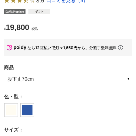
3.5
口コミを見る（8）
19,800
¥
税込
なら
12回払いで月々1,650円
から。分割手数料無料
商品
股下丈70cm
色・型：
サイズ：