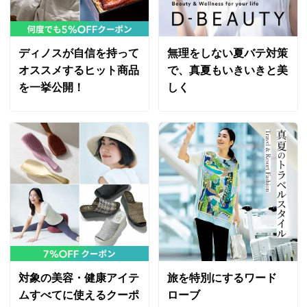
2025/03/30
商品の特徴
ディノスが自信を持って
無理をしない夏バテ対策
洗濯機ネット
ネットを利用すればご家庭の洗濯機で洗えます。
オススメするヒット商品
で、真夏もいきいきと美
股下丈70cm オフホワイト ６１
を一挙公開！
しく
大阪府 60代以上女性
身長 : 159cm
普段のサイズ : M
購入したサイズで「ちょうどよかった」
身長159ｃｍ 実寸でW64cm H89cm 普通体形で
す。
61と64で迷いましたが 履いてるうちに少し伸びてく
るだろう、とＳにしました。ピッタリですがなぜか膝下
が少しもたつく感じ と後ろのポケットがもう少し上に
あったほうがよかったと思います。ＤＡＭＡのパンツは
いつも細見えするのですが、なぜか細見えしない感じで
す。生地はそこそこ厚みもあって下着は映りません
対象の美容・健康アイテ
旅を特別にするワード
ムすべてに使えるクーポ
ローブ
2025/03/11