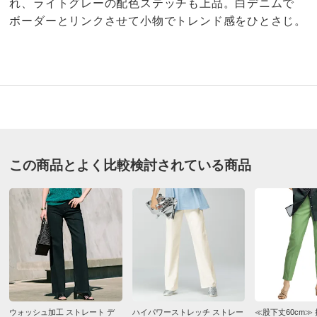
れ、ライトグレーの配色ステッチも上品。白デニムで
ボーダーとリンクさせて小物でトレンド感をひとさじ。
3.5
口コミ件数（8）
★★★★★
1
商品番号
900-PC81-15
★★★★
★
4
この商品とよく比較検討されている商品
商品名・特徴
≪股下丈70cm≫ハイパワーストレッチデニムパンツ
★★★
★★
2
★★
★★★
0
★
★★★★
1
価格
¥19,800
税込 ¥18,000 税抜
送料・送料種
基本配送料：¥
880
股下丈75cm インディゴ ７０
別
※お届け先が同じであれば複数個ご購入いただいても¥880です。
北海道 60代以上女性
身長 : 160cm
商品番号
900-PC81-16
普段のサイズ : L
購入したサイズで「ちょうどよかった」
ウォッシュ加工 ストレート デ
ハイパワーストレッチ ストレー
≪股下丈60cm≫ 