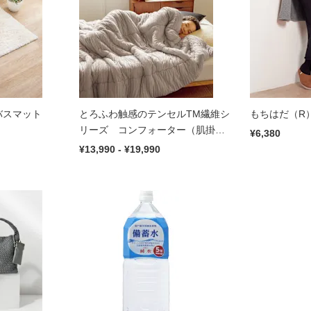
バスマット
とろふわ触感のテンセルTM繊維シ
もちはだ（R
リーズ コンフォーター（肌掛け
¥6,380
布団）
¥13,990 - ¥19,990