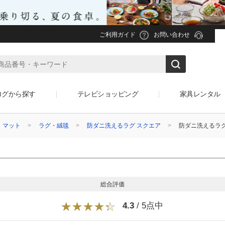
ご利用ガイド
お問い合わせ
ログから探す
テレビショッピング
家具レンタル
・マット
ラグ・絨毯
防ダニ洗えるラグ スクエア
防ダニ洗えるラグ
総合評価
4.3
/ 5点中