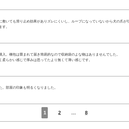
に敷いても滑り止め効果がありズレにくいし、ループになっていないから犬の爪が
ます。
購入。梱包は畳まれて届き簡易的なので収納袋のよな物はありませんでした。
く柔らかい感じで厚みは思ってたより無くて薄い感じです。
た。部屋の印象も明るくなりました。
1
2
…
8