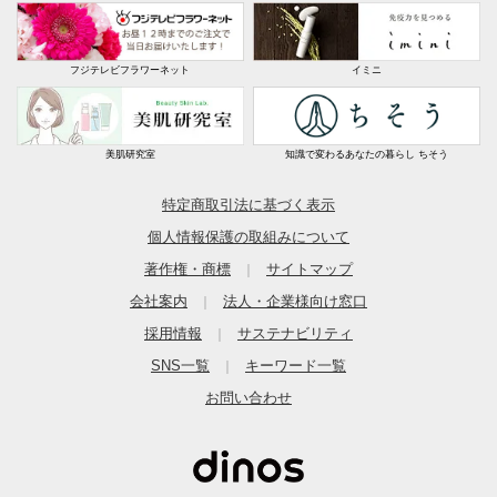
フジテレビフラワーネット
イミニ
美肌研究室
知識で変わるあなたの暮らし ちそう
特定商取引法に基づく表示
個人情報保護の取組みについて
著作権・商標
サイトマップ
｜
会社案内
法人・企業様向け窓口
｜
採用情報
サステナビリティ
｜
SNS一覧
キーワード一覧
｜
お問い合わせ