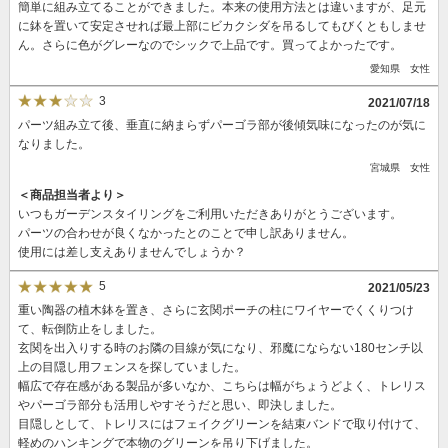
簡単に組み立てることができました。本来の使用方法とは違いますが、足元
に鉢を置いて安定させれば最上部にビカクシダを吊るしてもびくともしませ
ん。さらに色がグレーなのでシックで上品です。買ってよかったです。
愛知県 女性
3
2021/07/18
パーツ組み立て後、垂直に納まらずパーゴラ部が後傾気味になったのが気に
なりました。
宮城県 女性
＜商品担当者より＞
いつもガーデンスタイリングをご利用いただきありがとうございます。
パーツの合わせが良くなかったとのことで申し訳ありません。
使用には差し支えありませんでしょうか？
5
2021/05/23
重い陶器の植木鉢を置き、さらに玄関ポーチの柱にワイヤーでくくりつけ
て、転倒防止をしました。
玄関を出入りする時のお隣の目線が気になり、邪魔にならない180センチ以
上の目隠し用フェンスを探していました。
幅広で存在感がある製品が多いなか、こちらは幅がちょうどよく、トレリス
やパーゴラ部分も活用しやすそうだと思い、即決しました。
目隠しとして、トレリスにはフェイクグリーンを結束バンドで取り付けて、
軽めのハンキングで本物のグリーンを吊り下げました。