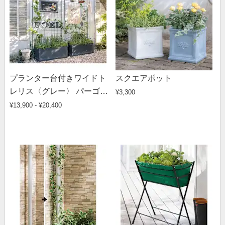
プランター台付きワイドト
スクエアポット
レリス〈グレー〉 パーゴラ
¥3,300
付き
¥13,900 - ¥20,400