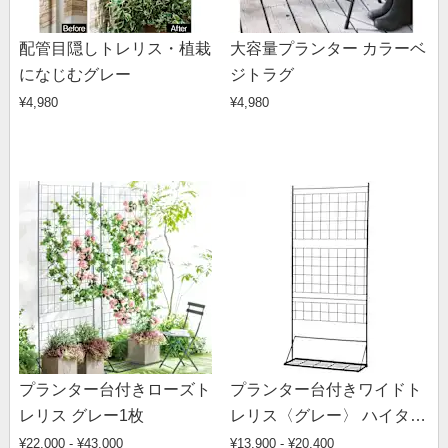
配管目隠しトレリス・植栽
大容量プランター カラーベ
になじむグレー
ジトラグ
¥4,980
¥4,980
プランター台付きローズト
プランター台付きワイドト
レリス グレー1枚
レリス〈グレー〉 ハイタイ
プ 高さ196cm
¥22,000 - ¥43,000
¥13,900 - ¥20,400