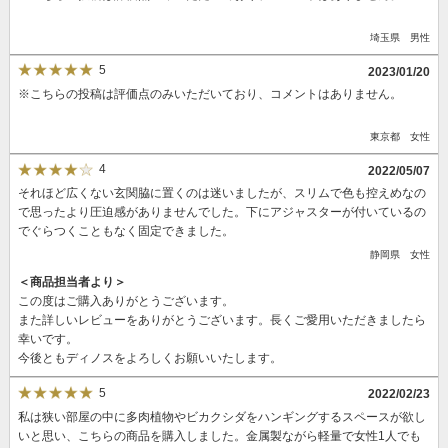
埼玉県 男性
5
2023/01/20
※こちらの投稿は評価点のみいただいており、コメントはありません。
東京都 女性
4
2022/05/07
それほど広くない玄関脇に置くのは迷いましたが、スリムで色も控えめなの
で思ったより圧迫感がありませんでした。下にアジャスターが付いているの
でぐらつくこともなく固定できました。
静岡県 女性
＜商品担当者より＞
この度はご購入ありがとうございます。
また詳しいレビューをありがとうございます。長くご愛用いただきましたら
幸いです。
今後ともディノスをよろしくお願いいたします。
5
2022/02/23
私は狭い部屋の中に多肉植物やビカクシダをハンギングするスペースが欲し
いと思い、こちらの商品を購入しました。金属製ながら軽量で女性1人でも