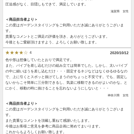
圧迫感がなく、目隠しもできて、満足しています。
滋賀県 女性
＜商品担当者より＞
この度はガーデンスタイリングをご利用いただき誠にありがとうございま
す。
貴重なコメントとご満足の評価を頂き、ありがとうございます。
今後ともご愛顧頂けますよう、よろしくお願い致します。
4
2020/10/12
色や形は想像していたとおりで満足です。
また、パイプを差し込むだけの組み立ては簡単でした。しかし、太いパイプ
の中に細いほうを差し込むだけ・・・固定するネジなどはなくゆるゆるなの
で、上に引くとスポッと抜けてしまうのがちょっと不安です。でも、固定し
ないからこそ簡単に三分割できるし、気楽に移動できるのがよいのかな。と
にかく、移動の時に抜けることを忘れないようにしないと・・・
神奈川県 女性
＜商品担当者より＞
この度はガーデンスタイリングをご利用いただき誠にありがとうございま
す。
また貴重なコメントを頂戴し重ねて感謝いたします。
今後はお客様ご意見を参考に商品企画に努めてまいります。
これからもよろしくお願い致します。