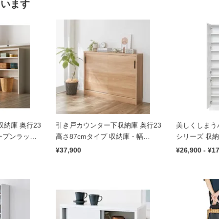
ています
納庫 奥行23
引き戸カウンター下収納庫 奥行23
美しくしまう
オープンラッ
高さ87cmタイプ 収納庫・幅
シリーズ 収納庫
120cm
¥37,900
¥26,900 - ¥1