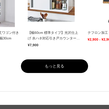
丈ワゴン付き
【幅60cm 標準タイプ】光沢仕上
テフロン加工
30cm
げ 水ハネ対応引き戸カウンター上
¥2,900 - ¥2,9
収納庫
¥7,900
もっと見る