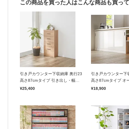
この商品を買った人はこんな商品も買っ
引き戸カウンター下収納庫 奥行23
引き戸カウンター下収
高さ87cmタイプ 引き出し・幅
高さ87cmタイプ 
44.5cm
ク・幅59.5cm
¥25,400
¥18,900