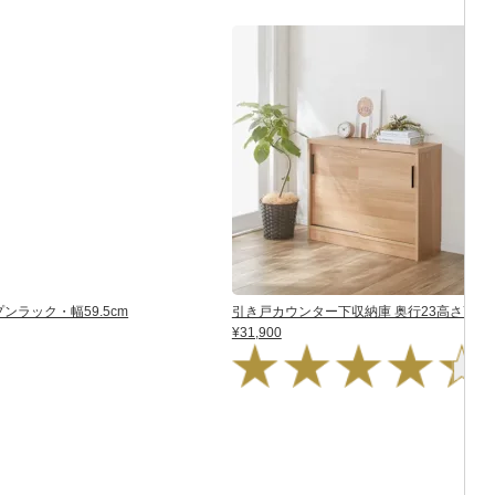
ンラック・幅59.5cm
引き戸カウンター下収納庫 奥行23高さ70cm
¥31,900