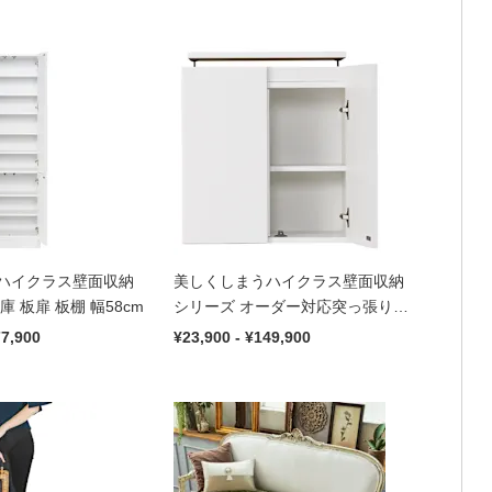
ハイクラス壁面収納
美しくしまうハイクラス壁面収納
 板扉 板棚 幅58cm
シリーズ オーダー対応突っ張り式
上置き 幅58高さ26～90cm（1cm
77,900
¥23,900 - ¥149,900
単位）