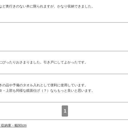
など奥行きのない本に限られますが、かなり収納できました。
にぴったりおさまりました。引き戸にしてよかったです。
きの品や予備のタオル入れとして便利に使用しています。
タ－上部も同様な鏡面仕げ（？）ならもっと良いと思います。
1
 収納庫・幅90cm