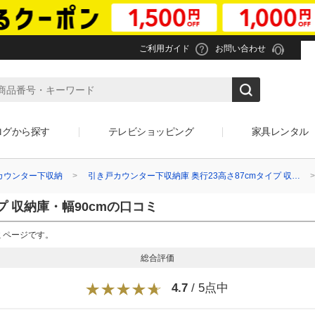
ご利用ガイド
お問い合わせ
ログから探す
テレビショッピング
家具レンタル
カウンター下収納
引き戸カウンター下収納庫 奥行23高さ87cmタイプ 収…
プ 収納庫・幅90cmの口コミ
コミページです。
総合評価
4.7
/ 5点中