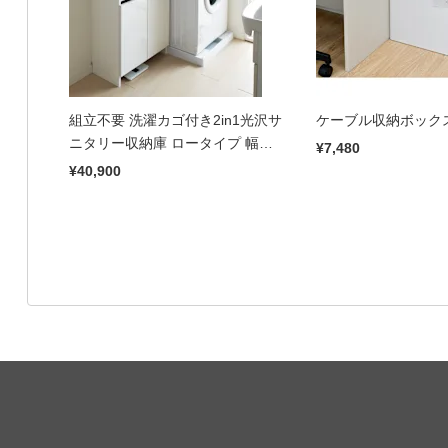
組立不要 洗濯カゴ付き2in1光沢サ
ケーブル収納ボック
ニタリー収納庫 ロータイプ 幅
¥7,480
60.5cm
¥40,900