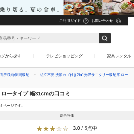
ご利用ガイド
お問い合わせ
ログから探す
テレビショッピング
家具レンタル
面所収納/隙間収納
組立不要 洗濯カゴ付き2in1光沢サニタリー収納庫 ロー…
 ロータイプ 幅31cmの口コミ
コミページです。
総合評価
3.0
/ 5点中