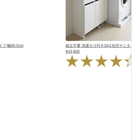
 幅60.5cm
組立不要 洗濯カゴ付き2in1光沢サニタリー収
¥43,800