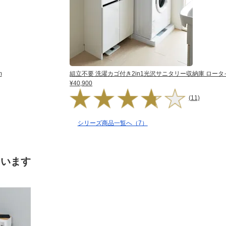
m
組立不要 洗濯カゴ付き2in1光沢サニタリー収納庫 ロータイプ
¥40,900
(11)
シリーズ商品一覧へ（7）
ています