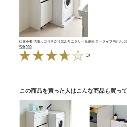
組立不要 洗濯カゴ付き2in1光沢サニタリー収納庫 ロータイプ 幅43.5c
¥29,900
(9)
この商品を買った人はこんな商品も買っ