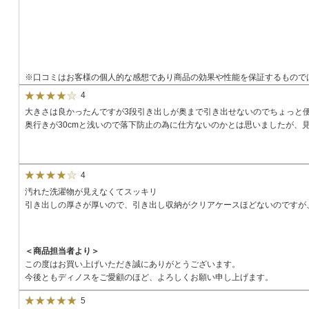
※口コミはお客様の個人的な感想であり商品の効果や性能を保証するもので
4
大きさは良かったんですが3段引き出しが奥まで引き出せないのでちょっと
奥行きが30cmと浅いので落下防止の為に仕方ないのかとは思いましたが、
4
汚れた洗濯物が見えなくてスッキリ
引き出しの厚さが厚いので、引き出し収納がクリアケースほどないのですが
＜商品担当者より＞
この度はお買い上げいただき誠にありがとうございます。
今後ともディノスをご愛顧のほど、よろしくお願い申し上げます。
5