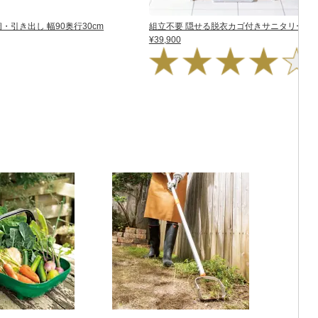
引き出し 幅90奥行30cm
組立不要 隠せる脱衣カゴ付きサニタリーチェス
¥39,900