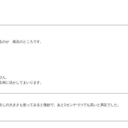
るのが 残念のところです。
せん。
企画に活かしてまいります。
出しの大きさも使ってみると微妙で、あと1センチづつでも高いと満足でした。