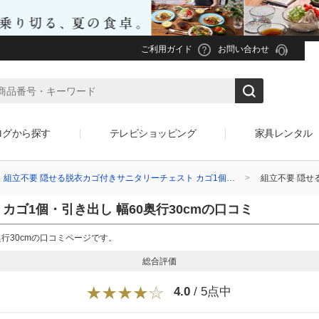
ご利用ガイド
お問い合わせ
ログから探す
テレビショッピング
家具レンタル
組立不要 隠せる脱衣カゴ付きサニタリーチェスト カゴ1個…
組立不要 隠せ
カゴ1個・引き出し 幅60奥行30cmの口コミ
奥行30cmの口コミページです。
総合評価
4.0
/ 5点中