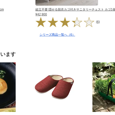
cm
組立不要 隠せる脱衣カゴ付きサニタリーチェスト カゴ1個・
¥42,900
(6)
シリーズ商品一覧へ（6）
ています