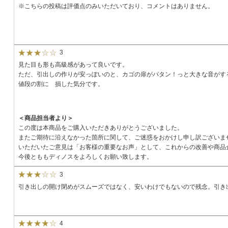
※こちらの投稿は評価点のみいただいており、コメントはありません。
3
見た目も形も高級感があって良いです。
ただ、引出しの作りが安っぽいのと、カゴの扉がパタン！っと大きな音がす
値段の割に 損した気分です。
＜商品担当者より＞
この度は本商品をご購入いただきありがとうございました。
またご期待に沿えなかった箇所に関して、ご迷惑をおかけし申し訳ございま
いただいたご意見は「お客様の重要なお声」として、これからの改善や商品
今後とももディノスをよろしくお願い致します。
3
引き出しの開け閉めがスムーズではなく、安いわけでもないので残念。引き
4