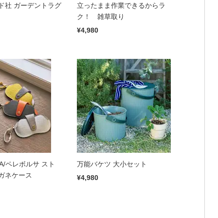
ド社 ガーデントラグ
立ったまま作業できるからラ
ク！ 雑草取り
¥4,980
RSA/ペレボルサ スト
万能バケツ 大小セット
ガネケース
¥4,980