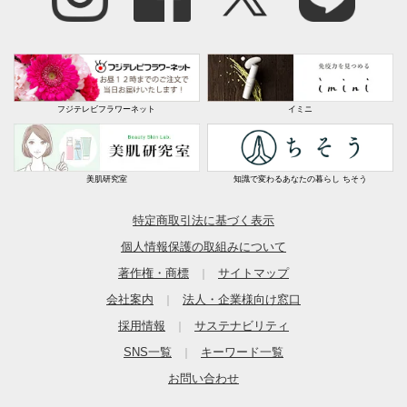
フジテレビフラワーネット
イミニ
美肌研究室
知識で変わるあなたの暮らし ちそう
特定商取引法に基づく表示
個人情報保護の取組みについて
著作権・商標
サイトマップ
｜
会社案内
法人・企業様向け窓口
｜
採用情報
サステナビリティ
｜
SNS一覧
キーワード一覧
｜
お問い合わせ