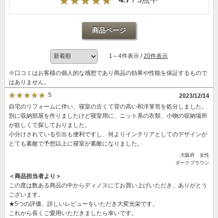
商品ページ
1～4件表示 /
20件表示
※口コミはお客様の個人的な感想であり商品の効果や性能を保証するもので
はありません。
5
2023/12/14
自宅のリフォームに伴い、寝室の古くて背の高い和洋箪笥を処分しました。
別に収納部屋を作りましたけど寝室用に、ニット系の衣類、小物の収納場所
が欲しくて探しておりました。
小分けされている引出も便利ですし、何よりインテリアとしてのデザインが
とても素敵で予想以上に寝室が素敵になりました。
大阪府 女性
ダークブラウン
＜商品担当者より＞
この度は数ある商品の中からディノスにてお買い上げいただき、ありがとう
ございます。
★5つの評価、詳しいレビューをいただき大変光栄です。
これから長くご愛用いただきましたら幸いです。