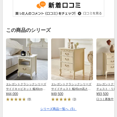
この商品のシリーズ
エレガントクラシックシリーズ
エレガントクラシックシリーズ
エレガントクラ
サイドキャビネット 幅40cm高
サイドチェスト 幅45cm高さ
チェスト・リビ
さ50cm
¥44,000
60cm
¥49,500
85cm高さ72cm
¥93,500
(8)
(3)
口コミ募集中
シリーズ商品一覧へ（5）