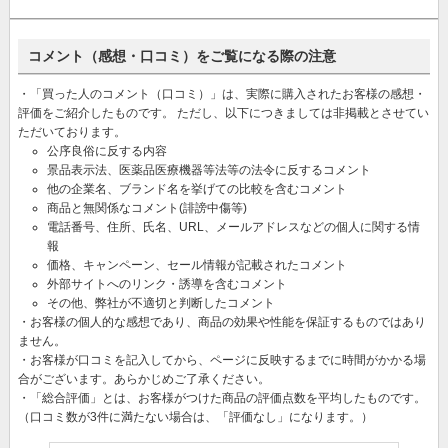
コメント（感想・口コミ）をご覧になる際の注意
・「買った人のコメント（口コミ）」は、実際に購入されたお客様の感想・
評価をご紹介したものです。 ただし、以下につきましては非掲載とさせてい
ただいております。
公序良俗に反する内容
景品表示法、医薬品医療機器等法等の法令に反するコメント
他の企業名、ブランド名を挙げての比較を含むコメント
商品と無関係なコメント(誹謗中傷等)
電話番号、住所、氏名、URL、メールアドレスなどの個人に関する情
報
価格、キャンペーン、セール情報が記載されたコメント
外部サイトへのリンク・誘導を含むコメント
その他、弊社が不適切と判断したコメント
・お客様の個人的な感想であり、商品の効果や性能を保証するものではあり
ません。
・お客様が口コミを記入してから、ページに反映するまでに時間がかかる場
合がございます。あらかじめご了承ください。
・「総合評価」とは、お客様がつけた商品の評価点数を平均したものです。
（口コミ数が3件に満たない場合は、「評価なし」になります。）