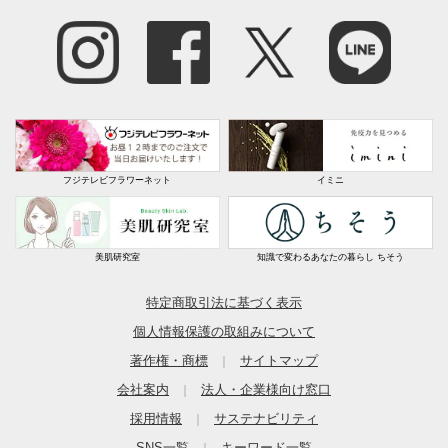
フジテレビフラワーネット
イミニ
美肌研究室
知識で変わるあなたの暮らし ちそう
特定商取引法に基づく表示
個人情報保護の取組みについて
著作権・商標
サイトマップ
｜
会社案内
法人・企業様向け窓口
｜
採用情報
サステナビリティ
｜
SNS一覧
キーワード一覧
｜