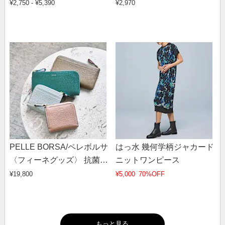
¥2,750 - ¥5,390
¥2,970
PELLE BORSA/ペレボルサ
はっ水 幾何学柄ジャカード
〈フィーネグッズ〉 抗菌財
ニットワンピース
布 長財布
¥19,800
¥5,000
70%OFF
もっと見る