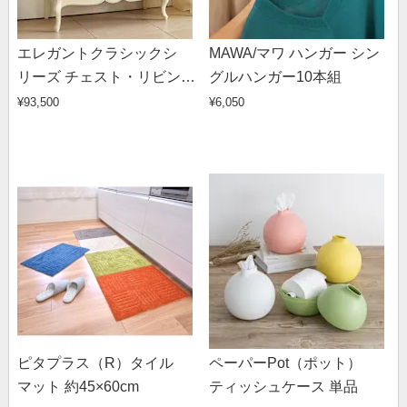
エレガントクラシックシ
MAWA/マワ ハンガー シン
リーズ チェスト・リビング
グルハンガー10本組
チェスト 幅85cm高さ72cm
¥93,500
¥6,050
ピタプラス（R）タイル
ペーパーPot（ポット）
マット 約45×60cm
ティッシュケース 単品