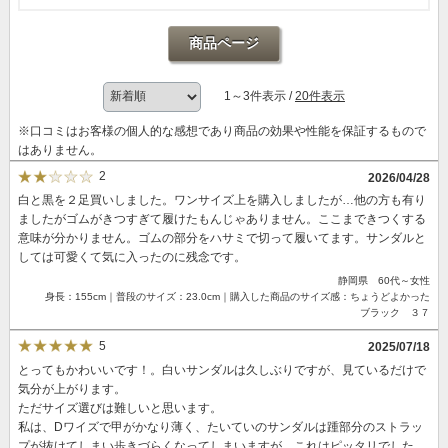
商品ページ
1～3件表示 /
20件表示
※口コミはお客様の個人的な感想であり商品の効果や性能を保証するもので
はありません。
2
2026/04/28
白と黒を２足買いしました。ワンサイズ上を購入しましたが…他の方も有り
ましたがゴムがきつすぎて履けたもんじゃありません。ここまできつくする
意味が分かりません。ゴムの部分をハサミで切って履いてます。サンダルと
しては可愛くて気に入ったのに残念です。
静岡県 60代～女性
身長：155cm｜普段のサイズ：23.0cm｜購入した商品のサイズ感：ちょうどよかった
ブラック ３７
5
2025/07/18
とってもかわいいです！。白いサンダルは久しぶりですが、見ているだけで
気分が上がります。
ただサイズ選びは難しいと思います。
私は、Dワイズで甲がかなり薄く、たいていのサンダルは踵部分のストラッ
プが抜けてしまい歩きづらくなってしまいますが、これはピッタリでした