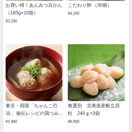
お買い得！あんみつ豆かん
こだわり卵 （30個）
（185g×10袋）
¥4,200
¥3,290
東京・両国「ちゃんこ巴
無選別 北海道産帆立貝
潟」 秘伝レシピの鶏つみれ
柱 240ｇ×3袋
1kg（35～45個）
¥3,980
¥8,800