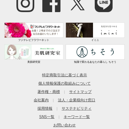
フジテレビフラワーネット
イミニ
美肌研究室
知識で変わるあなたの暮らし ちそう
特定商取引法に基づく表示
個人情報保護の取組みについて
著作権・商標
サイトマップ
｜
会社案内
法人・企業様向け窓口
｜
採用情報
サステナビリティ
｜
SNS一覧
キーワード一覧
｜
お問い合わせ