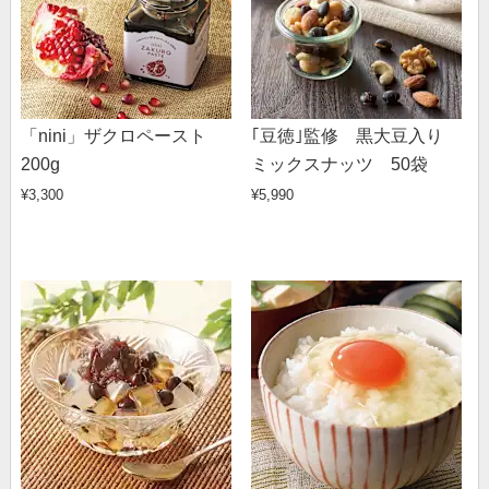
「nini」ザクロペースト
｢豆徳｣監修 黒大豆入り
200g
ミックスナッツ 50袋
¥3,300
¥5,990