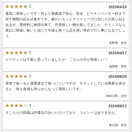
5
2025/04/19
最高に美味しいです！何より無農薬で安心、安全、ピーナッツバター好きで
何十種類の品を試食中です。確かにもっとクリーミーで口当たりの良い品も
あるが、原材料に納得出来て、尚美味しい物を探してました。ディノスなら
表記に間違い無いと信じて今後も色々な品を買い求めて行く事になるでしょ
う。
長野県 女性
5
2025/04/17
ピーナッツは千葉と思っていましたが、こちらの方が美味しい！
福岡県 男性
5
2024/08/29
単体で食べると濃厚過ぎて食べにくいですが、サラッとしている蜂蜜を混ぜ
ると、味も食感も滑らかになって美味しいです。
神奈川県 女性
4
2024/08/13
※こちらの投稿は評価点のみいただいており、コメントはありません。
東京都 女性