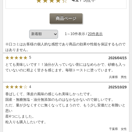
商品ページ
1～10件表示 /
20件表示
※口コミはお客様の個人的な感想であり商品の効果や性能を保証するもので
はありません。
5
2026/04/15
とても美味しいです！！油分が入っていない割にはなめらかで、砂糖も入っ
ていないのに程よく甘さを感じます。毎朝トーストに塗っています。
兵庫県 男性
4
2025/10/29
香ばしくて、薄皮の風味の感じられ美味しかったです。
国産・無糖無塩・油分無添加のものはなかなかないので嬉しいです。
ただ、量が少なくすぐに無くなってしまうので、もう少し安価だと有難いと
思い
星4つにしました。
粒入りも購入したいです。
千葉県 女性