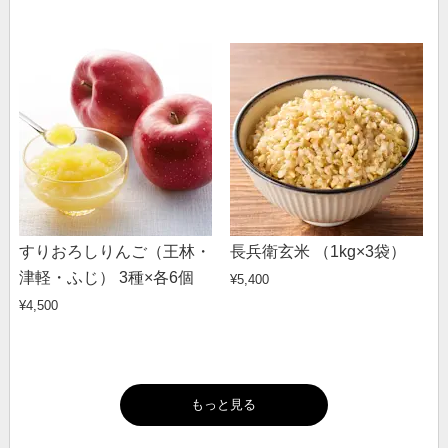
すりおろしりんご（王林・
長兵衛玄米 （1kg×3袋）
津軽・ふじ） 3種×各6個
¥5,400
¥4,500
もっと見る