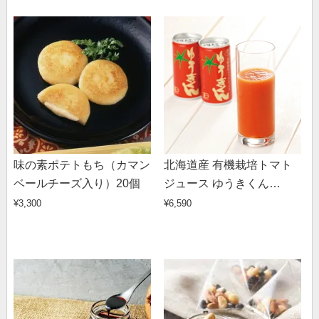
味の素ポテトもち（カマン
北海道産 有機栽培トマト
ベールチーズ入り）20個
ジュース ゆうきくん
（190g×20缶）
¥3,300
¥6,590