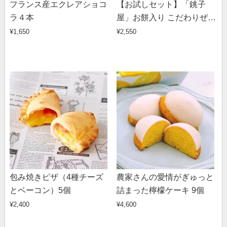
フランス産エクレアショコ
【お試しセット】「銚子
ラ４本
屋」お餅入り こだわりぜん
ざい （190g×4個）
¥1,650
¥2,550
包み焼きピザ（4種チーズ
農家さんの愛情がぎゅっと
とベーコン）5個
詰まった檸檬ケーキ 9個
¥2,400
¥4,600