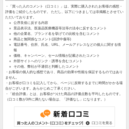
・「買った人のコメント（口コミ）」は、実際に購入されたお客様の感想・
評価をご紹介したものです。 ただし、以下につきましては非掲載とさせてい
ただいております。
公序良俗に反する内容
景品表示法、医薬品医療機器等法等の法令に反するコメント
他の企業名、ブランド名を挙げての比較を含むコメント
商品と無関係なコメント(誹謗中傷等)
電話番号、住所、氏名、URL、メールアドレスなどの個人に関する情
報
価格、キャンペーン、セール情報が記載されたコメント
外部サイトへのリンク・誘導を含むコメント
その他、弊社が不適切と判断したコメント
・お客様の個人的な感想であり、商品の効果や性能を保証するものではあり
ません。
・お客様が口コミを記入してから、ページに反映するまでに時間がかかる場
合がございます。あらかじめご了承ください。
・「総合評価」とは、お客様がつけた商品の評価点数を平均したものです。
（口コミ数が3件に満たない場合は、「評価なし」になります。）