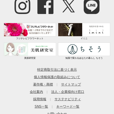
フジテレビフラワーネット
イミニ
美肌研究室
知識で変わるあなたの暮らし ちそう
特定商取引法に基づく表示
個人情報保護の取組みについて
著作権・商標
サイトマップ
｜
会社案内
法人・企業様向け窓口
｜
採用情報
サステナビリティ
｜
SNS一覧
キーワード一覧
｜
お問い合わせ