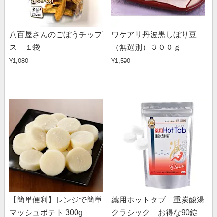
八百屋さんのごぼうチップ
ワケアリ丹波黒しぼり豆
ス １袋
（無選別）３００ｇ
¥1,080
¥1,590
【簡単便利】レンジで簡単
薬用ホットタブ 重炭酸湯
マッシュポテト 300g
クラシック お得な90錠