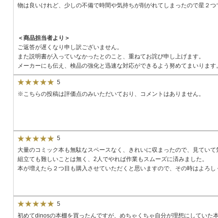
物は良いけれど、少しの不備で時間や気持ちが削がれてしまったので星２つ
＜商品担当者より＞
ご返答が遅くなり申し訳ございません。
また説明書が入っていなかったとのこと、重ねてお詫び申し上げます。
メーカーにも伝え、検品の強化と迅速な対応ができるよう努めてまいります
5
※こちらの投稿は評価点のみいただいており、コメントはありません。
5
大量のコミック本も無駄なスペースなく、きれいに収まったので、見ていて
組立ても難しいことは無く、2人でやれば作業もスムーズに済みました。
本が増えたら２つ目も購入させていただくと思いますので、その時はよろし
5
初めてdinosの本棚を買ったんですが、めちゃくちゃ自分が理想にしてい