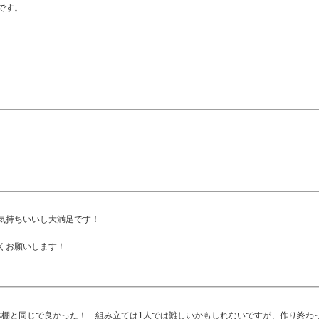
です。
。
気持ちいいし大満足です！
くお願いします！
た本棚と同じで良かった！ 組み立ては1人では難しいかもしれないですが、作り終わ