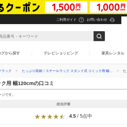
ご利用ガイド
お問い合わせ
ログから探す
テレビショッピング
家具レンタル
クラック
たっぷり収納！スチールラック スタンド式 コミック用 幅…
た
用 幅120cmの口コミ
ージです。
総合評価
4.5
/ 5点中