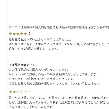
※口コミはお客様の個人的な感想であり商品の効果や性能を保証するもので
5
組み立ても思っていたよりも簡単に出来ました。
本のサイズにもよりますがコミックスサイズで500冊ほど収納できました
追加でもう1台購入を検討しています。
＜商品担当者より＞
この度は商品のご購入ありがとうございます。
レビューへのご投稿と商品への高評価も誠にありがとうございます。
もう１台もご検討いただけて大変嬉しく存じます。
今後とも変わらぬご愛顧を賜りますようよろしくお願い申し上げます。
2
思ったより重すぎず、女1人でも運べました。色も写真通りで、値段に見合
ただ、説明書が入っておらず、簡易的に組み立てはできそうでしたが不安な
予定倒れしてしまいがっかりです。