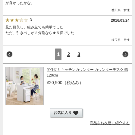
が良かったかな。
香川県 女性
3
2016/03/24
見た目良し、組み立ても簡単でした
ただ、引き出しが２分割なら★５個でした
埼玉県 男性
1
2
3
間仕切りキッチンカウンター カウンターデスク 幅
120cm
¥20,900
（税込み）
お気に入り
商品をお友達に紹介する