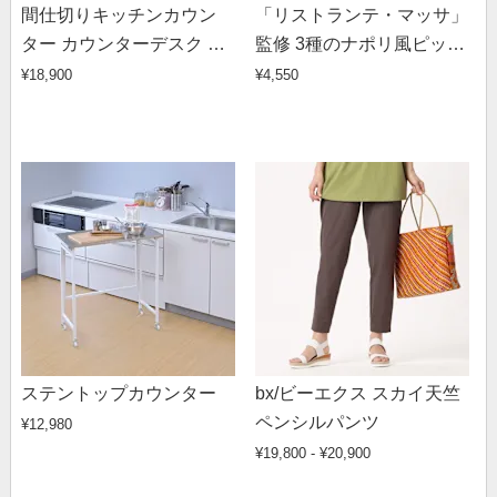
間仕切りキッチンカウン
「リストランテ・マッサ」
ター カウンターデスク 幅
監修 3種のナポリ風ピッ
90cm
ツァ（6枚）
¥18,900
¥4,550
ステントップカウンター
bx/ビーエクス スカイ天竺
ペンシルパンツ
¥12,980
¥19,800 - ¥20,900