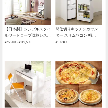
【日本製】シンプルスタイ
間仕切りキッチンカウン
ルワードローブ収納システ
ター スリムワゴン 幅
ム ハンガー幅77.5cm
29.5cm
¥25,900 - ¥119,500
¥10,800