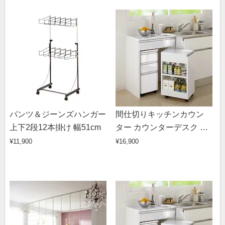
パンツ＆ジーンズハンガー
間仕切りキッチンカウン
上下2段12本掛け 幅51cm
ター カウンターデスク 幅
65cm
¥11,900
¥16,900