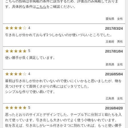
こちらの投稿は非掲載の条件に該当するため、評価点のみ掲載しておりま
す。具体的な条件は
こちら
をご確認ください。
愛知県 女性
4
2017/03/24
引き出しが分かれておらず1つしかないのが使いづらいところでした。
京都府 男性
5
2017/01/04
使い勝手が良く満足しています。
群馬県 女性
4
2016/05/04
最初は引き出しが分かれていないので使いにくいかもと思いましたが、物を
見つけやすくて面倒くさがりの私にはピッタリでした。
シンプルな作りで使い易いです。
広島県 女性
5
2016/04/20
思ったとおりのサイズとデザインでした。テーブル下に分別ゴミ箱たちを入
れて使っています。引き出しも大きいのでよく使う小物をいれています。
欲を言えば、引き出しがレール付きか２つに別れていれば、もっと使い勝手