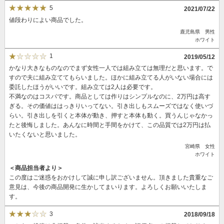
5
2021/07/22
値段わりによい商品でした。
鹿児島県 男性
ホワイト
1
2019/05/12
かなり大きなものなのでまず女性一人では組み立ては無理だと思います。で
すので夫に組み立ててもらいました。ほかに組み立てる人がいない場合には
委託したほうがいいです。組み立ては2人は必要です。
不満なのはコスパです。商品としては作りはシンプルなのに、2万円は高す
ぎる。その価値ははっきりいってない。引き出しもスムーズではなく使いづ
らい。引き出しを引くと本体が動き、押すと本体も動く。買うんじゃなかっ
たと後悔しました。あんなに時間と手間をかけて、この品質では2万円は払
いたくないと思いました。
宮崎県 女性
ホワイト
＜商品担当者より＞
この度はご迷惑をおかけして誠に申し訳ございません。頂きました貴重なご
意見は、今後の商品開発に生かしてまいります。よろしくお願いいたしま
す。
3
2018/09/18