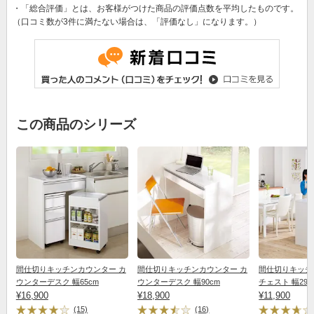
・「総合評価」とは、お客様がつけた商品の評価点数を平均したものです。
（口コミ数が3件に満たない場合は、「評価なし」になります。）
この商品のシリーズ
間仕切りキッチンカウンター カ
間仕切りキッチンカウンター カ
間仕切りキッチ
ウンターデスク 幅65cm
ウンターデスク 幅90cm
チェスト 幅29.5
¥16,900
¥18,900
¥11,900
(15)
(16)