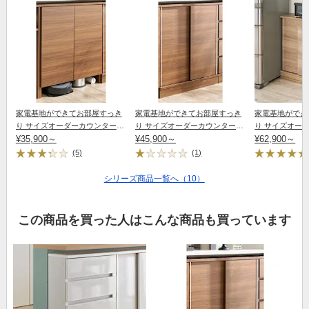
家電基地ができてお部屋すっき
家電基地ができてお部屋すっき
家電基地ができ
り サイズオーダーカウンター下
り サイズオーダーカウンター下
り サイズオー
収納庫 扉付き 幅30～80cm・奥
¥35,900～
収納庫 引き戸 幅90cm・奥行
¥45,900～
収納庫 引き戸 
¥62,900～
行25cm・高さ60～100cm
25cm・高さ60～100cm
25cm・高さ60～
(5)
(1)
シリーズ商品一覧へ（10）
この商品を買った人はこんな商品も買っています