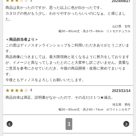
3
2024/08/27
商品は良かったのですが、思った以上に色が白かったです。
カタログの色がもう少し、わかりやすかったらいいのになぁ、と感じまし
た。
山口県 女性
幅30～80cm/丈・高さ75～89cm リトモナチュラル
＜商品担当者より＞
この度はディノスオンラインショップをご利用いただきありがとうございま
す。
商品画像につきましては、最大限現物と近くなるように努力をしております
が、イメージと異なってしまったとのこと大変申し訳ございません。貴重な
ご意見を参考にさせていただき、今後の商品開発・改善に努めてまいりま
す。
今後ともディノスをよろしくお願いいたします。
4
2023/11/14
商品自体は満足。説明書がなかったので、その点だけ１つ★減点。
埼玉県 男性
幅30～80cm/丈・高さ60～74cm ホワイトシカモア
1