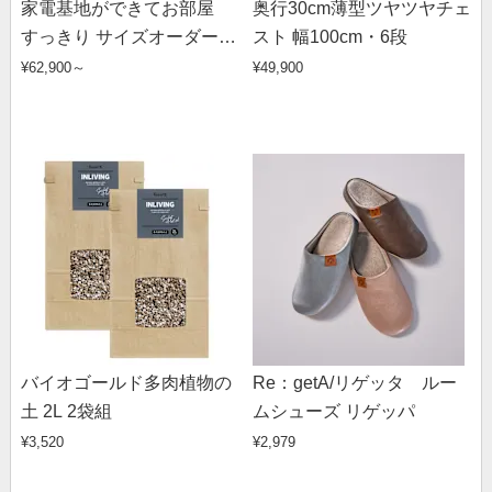
家電基地ができてお部屋
奥行30cm薄型ツヤツヤチェ
すっきり サイズオーダーカ
スト 幅100cm・6段
ウンター下収納庫 引き戸
¥62,900～
¥49,900
幅120cm・奥行25cm・高さ
60～100cm
バイオゴールド多肉植物の
Re：getA/リゲッタ ルー
土 2L 2袋組
ムシューズ リゲッパ
¥3,520
¥2,979