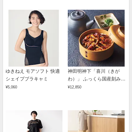
ゆきねえ モアソフト 快適
神田明神下「喜川（きが
シェイプブラキャミ
わ）」 ふっくら国産刻み鰻
8袋
¥5,060
¥12,850