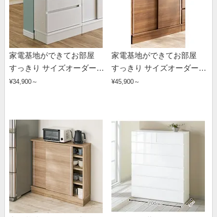
家電基地ができてお部屋
家電基地ができてお部屋
すっきり サイズオーダーカ
すっきり サイズオーダーカ
ウンター下収納庫 引き出し
ウンター下収納庫 引き戸
¥34,900～
¥45,900～
幅45cm・奥行25cm・高さ
幅90cm・奥行25cm・高さ
60～100cm
60～100cm