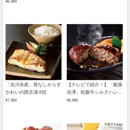
¥6,480
「吉川水産」骨なしからす
【テレビで紹介！】「銀座
かれいの西京漬 6切
吉澤」松阪牛シルクハン
バーグ（4個）
¥7,980
¥6,980