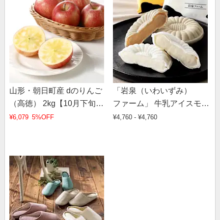
山形・朝日町産 dのりんご
「岩泉（いわいずみ）
（高徳） 2kg【10月下旬～
ファーム」 牛乳アイスモナ
11月中旬頃お届け】
カ 2種×各5袋
¥6,079
5%OFF
¥4,760 - ¥4,760