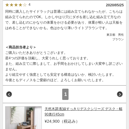
4
2020/05/25
同時に購入したサイドラックは普通には組み立てられなかったが、こちらは
組み立てられたのでOK。しかしやはり穴にダボを差し込む組み立て方なの
で、差し込むのにかなりの体重をかける必要があり、体重が軽い人は天板を
はめることができないかも。色はかなり薄いライトブラウンです。
東京都 男性
ブラウン
＜商品担当者より＞
ご購入いただきありがとうございます。
星4つの評価を頂戴し、大変うれしく思っております。
また、組み立てに際しまして、お手間をおかけしてしまい大変申し訳ござい
ません。
より組立やすく強度としても安定する構造はないか、検討いたします。
今後ともディノスをご愛顧のほど、よろしくお願いいたします。
1
天然木調 配線すっきりデスクシリーズ デスク・幅
90奥行45cm
¥24,900
（税込み）