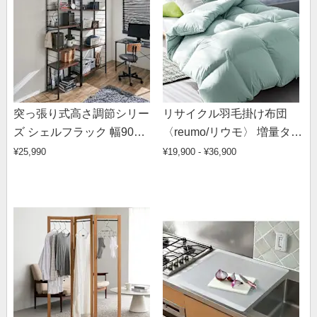
突っ張り式高さ調節シリー
リサイクル羽毛掛け布団
ズ シェルフラック 幅90奥
〈reumo/リウモ〉 増量タイ
行40cm
プ
¥25,990
¥19,900 - ¥36,900