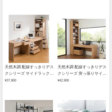
37cm
239～250cm
天然木調 配線すっきりデス
天然木調 配線すっきりデス
クシリーズ サイドラック・
クシリーズ 突っ張りサイド
幅30奥行60高さ180cm
ラック・幅30奥行60高さ
¥37,900
¥42,900
239～250cm