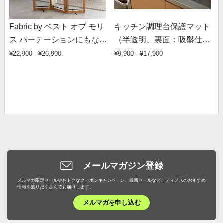
Fabric by ベスト オブ モリ
キッチン調理台保護マット
ス パーテーションにもなる
（半透明、裏面：吸盤仕様
木製物干し クロスなし
タイプ）
¥22,900 - ¥26,900
¥9,900 - ¥17,900
メールマガジン登録
メルマガ限定セールやおトクなクーポンキャンペーン、最新セールなど、ディノスのおすすめ
情報を盛りだくさんでお届けします。
メルマガを申し込む