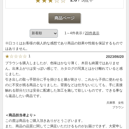
商品ページ
1～4件表示 /
20件表示
※口コミはお客様の個人的な感想であり商品の効果や性能を保証するもので
はありません。
1
2023/06/20
ブラウンを購入しましたが、色味はかなり薄く、木目も綺麗ではありませ
ん。出来上がりは安っぽい感じで、カタログの写真とはかけ離れていると感
じました。
引き出しの取っ手部分に手を掛けると棘が刺さり、これから子供に使わせる
のに不安が残る商品となりました。背面などは仕方ないにしても、手に直接
触れる部分だけは安全に配慮した加工を施して欲しいものです。できる事な
ら返品したい商品です。
兵庫県 女性
ブラウン
＜商品担当者より＞
この度は商品をご購入頂きありがとうございます。
また、商品の品質に関してご満足いただけるものがお届けできず、大変申し