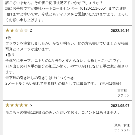
訳ございません。その後ご使用状況アドいかがでしょうか？
誠にお手数ですが弊社ハートコールセンター（0120-111-555）までご連絡
頂けますと幸いです。今後ともディノスをご愛顧いただけますよう、よろし
くお願い申し上げます。
2
2022/10/16
●色
ブラウンを注文しましたが、かなり明るい。他の方も書いていましたが掲載
写真とイメージが違います。
●作り
全体的にチープ。ニトリの1万円台と変わらない。天板もべこべこです。
引き出しの引き手の部分の加工が甘く、やすりがけしないと手に棘が刺さり
ます。
最下層の引き出しの引き手は上につくべき。
2メートルぐらい離れて見る飾りの机としては最高です。（実用は微妙）
東京都
ブラウン
5
2021/05/07
※こちらの投稿は評価点のみいただいており、コメントはありません。
千葉県 女性
ナチュラル