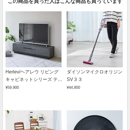
この商品を買った人はこんな商品も買っています
Herlev/ヘアレウ リビング
ダイソンマイクロオリジン
キャビネットシリーズ テレ
SV３３
ビ台 幅150cm
¥59,900
¥44,800