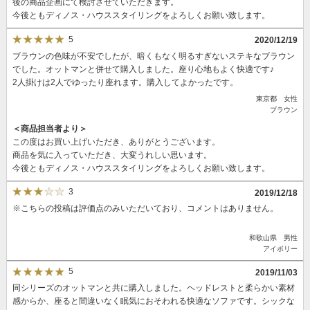
後の商品企画にて検討させていただきます。
今後ともディノス・ハウススタイリングをよろしくお願い致します。
5
2020/12/19
ブラウンの色味が不安でしたが、暗くもなく明るすぎないステキなブラウン
でした。オットマンと併せて購入しました。座り心地もよく快適です♪
2人掛けは2人でゆったり座れます。購入してよかったです。
東京都 女性
ブラウン
＜商品担当者より＞
この度はお買い上げいただき、ありがとうございます。
商品を気に入っていただき、大変うれしい思います。
今後ともディノス・ハウススタイリングをよろしくお願い致します。
3
2019/12/18
※こちらの投稿は評価点のみいただいており、コメントはありません。
和歌山県 男性
アイボリー
5
2019/11/03
同シリーズのオットマンと共に購入しました。ヘッドレストと柔らかい素材
感からか、座ると間違いなく眠気におそわれる快適なソファです。シックな