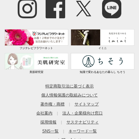
フジテレビフラワーネット
イミニ
美肌研究室
知識で変わるあなたの暮らし ちそう
特定商取引法に基づく表示
個人情報保護の取組みについて
著作権・商標
サイトマップ
｜
会社案内
法人・企業様向け窓口
｜
採用情報
サステナビリティ
｜
SNS一覧
キーワード一覧
｜