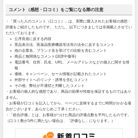
コメント（感想・口コミ）をご覧になる際の注意
・「買った人のコメント（口コミ）」は、実際に購入されたお客様の感想・
評価をご紹介したものです。 ただし、以下につきましては非掲載とさせてい
ただいております。
公序良俗に反する内容
景品表示法、医薬品医療機器等法等の法令に反するコメント
他の企業名、ブランド名を挙げての比較を含むコメント
商品と無関係なコメント(誹謗中傷等)
電話番号、住所、氏名、URL、メールアドレスなどの個人に関する情
報
価格、キャンペーン、セール情報が記載されたコメント
外部サイトへのリンク・誘導を含むコメント
その他、弊社が不適切と判断したコメント
・お客様の個人的な感想であり、商品の効果や性能を保証するものではあり
ません。
・お客様が口コミを記入してから、ページに反映するまでに時間がかかる場
合がございます。あらかじめご了承ください。
・「総合評価」とは、お客様がつけた商品の評価点数を平均したものです。
（口コミ数が3件に満たない場合は、「評価なし」になります。）