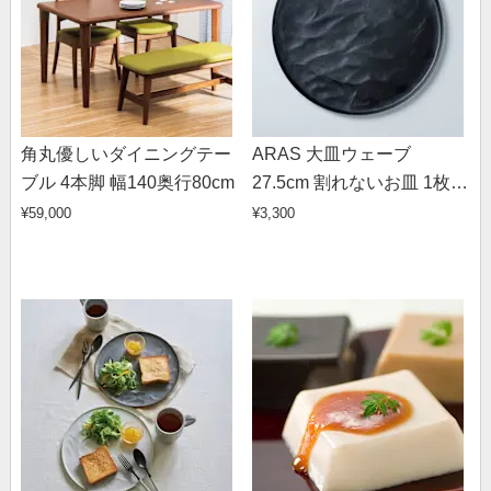
角丸優しいダイニングテー
ARAS 大皿ウェーブ
ブル 4本脚 幅140奥行80cm
27.5cm 割れないお皿 1枚
（ギフト箱なし）
¥59,000
¥3,300