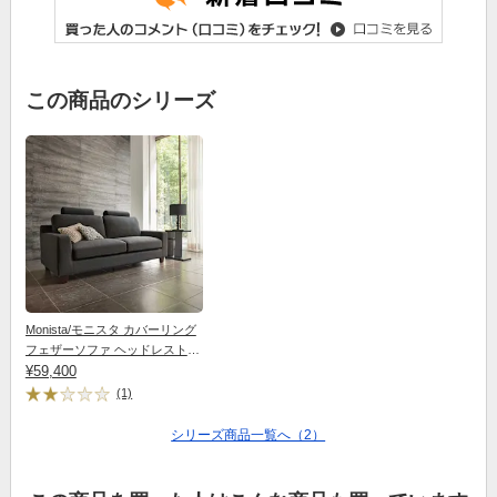
この商品のシリーズ
Monista/モニスタ カバーリング
フェザーソファ ヘッドレスト付
3人掛け
¥59,400
(1)
シリーズ商品一覧へ（2）