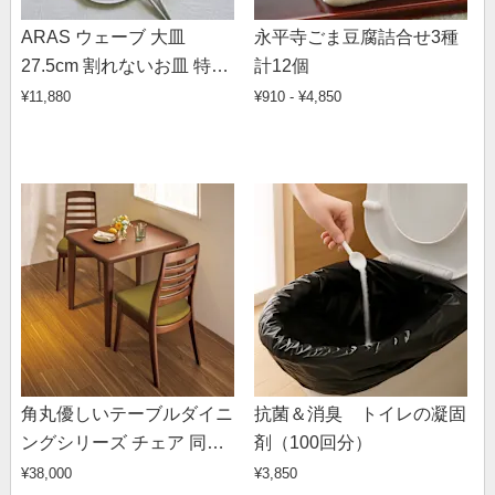
ARAS ウェーブ 大皿
永平寺ごま豆腐詰合せ3種
27.5cm 割れないお皿 特典
計12個
付きの同色ペアセット（同
¥11,880
¥910 - ¥4,850
色お皿2枚＋同色フォーク
＆スプーン2セット＋お箸
の特典付き）
角丸優しいテーブルダイニ
抗菌＆消臭 トイレの凝固
ングシリーズ チェア 同色2
剤（100回分）
脚組
¥38,000
¥3,850