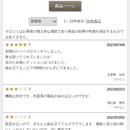
商品ページ
1～10件表示 /
20件表示
※口コミはお客様の個人的な感想であり商品の効果や性能を保証するもので
はありません。
5
2023/07/09
玄関のスペースがスッキリしました。
角も削ってくれていましたが、
念のため角にクッションはつけました。
組み立ても二人で1時間かからずにできました。
兵庫県 女性
ブラウン
3
2023/02/23
機能は充分です。木質系の製品があればよいのですが。
岡山県 男性
ブラウン
2
2022/03/02
筋交がないので、きちんと組み立ててもグラグラします。価格と見た目の割
にしっかりしていないので、少し残念です。