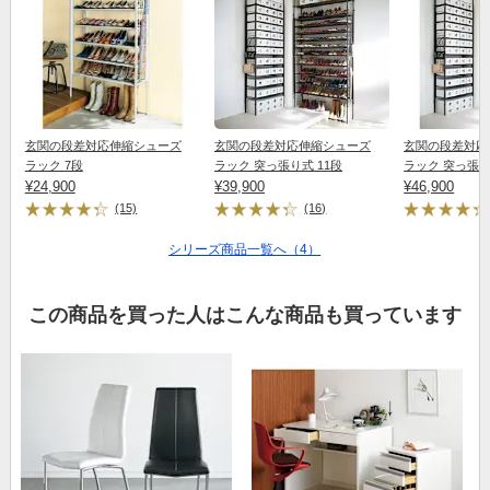
玄関の段差対応伸縮シューズ
玄関の段差対応伸縮シューズ
玄関の段差対応
ラック 7段
ラック 突っ張り式 11段
ラック 突っ張り
¥24,900
¥39,900
¥46,900
(15)
(16)
シリーズ商品一覧へ（4）
この商品を買った人はこんな商品も買っています