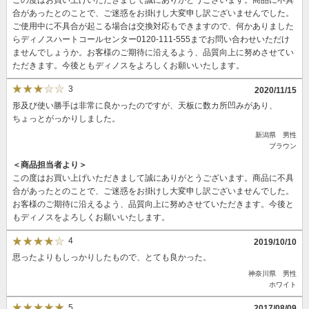
合があったとのことで、ご迷惑をお掛けし大変申し訳ございませんでした。
ご使用中に不具合が起こる場合は交換対応もできますので、何かありました
らディノスハートコールセンター0120-111-555までお問い合わせいただけ
ませんでしょうか。お客様のご期待に沿えるよう、品質向上に努めさせてい
ただきます。今後ともディノスをよろしくお願いいたします。
3
2020/11/15
形及び使い勝手は非常に良かったのですが、天板に数カ所凹みがあり、
ちょっとがっかりしました。
新潟県 男性
ブラウン
＜商品担当者より＞
この度はお買い上げいただきまして誠にありがとうございます。商品に不具
合があったとのことで、ご迷惑をお掛けし大変申し訳ございませんでした。
お客様のご期待に沿えるよう、品質向上に努めさせていただきます。今後と
もディノスをよろしくお願いいたします。
4
2019/10/10
思ったよりもしっかりしたもので、とても良かった。
神奈川県 男性
ホワイト
5
2017/08/09