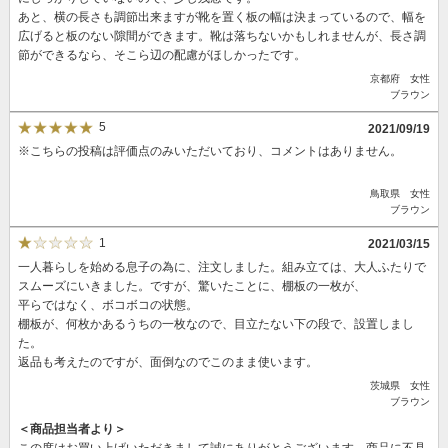
あと、横の長さも調節出来ますが靴を置く板の幅は決まっているので、幅を
広げると板のない隙間ができます。靴は落ちないかもしれませんが、長さ調
節ができるなら、そこら辺の配慮がほしかったです。
京都府 女性
ブラウン
5
2021/09/19
※こちらの投稿は評価点のみいただいており、コメントはありません。
鳥取県 女性
ブラウン
1
2021/03/15
一人暮らしを始める息子の為に、注文しました。組み立ては、大人ふたりで
スムーズにいきました。ですが、驚いたことに、棚板の一枚が、
平らではなく、ボコボコの状態。
棚板が、何枚かあるうちの一枚なので、目立たない下の段で、設置しまし
た。
返品も考えたのですが、面倒なのでこのまま使います。
茨城県 女性
ブラウン
＜商品担当者より＞
この度はお買い上げいただきまして誠にありがとうございます。商品に不具