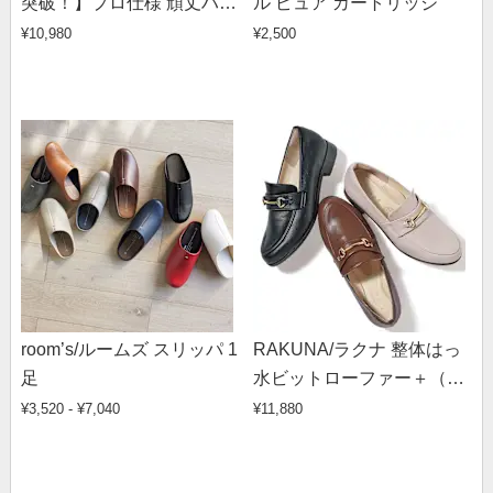
突破！】プロ仕様 頑丈ハン
ル ピュア カートリッジ
ガーラック シングルタイ
¥10,980
¥2,500
プ・幅120cm
room’s/ルームズ スリッパ 1
RAKUNA/ラクナ 整体はっ
足
水ビットローファー＋（日
本製）
¥3,520 - ¥7,040
¥11,880