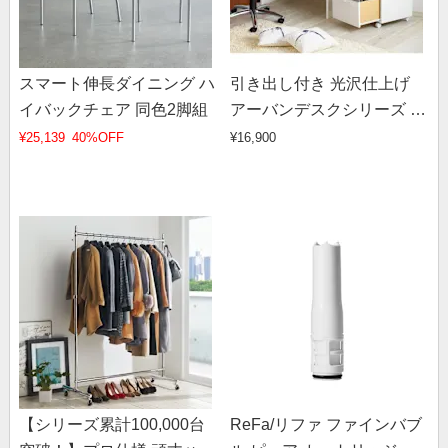
スマート伸長ダイニング ハ
引き出し付き 光沢仕上げ
イバックチェア 同色2脚組
アーバンデスクシリーズ デ
スク 幅90cm
¥25,139
40%OFF
¥16,900
【シリーズ累計100,000台
ReFa/リファ ファインバブ