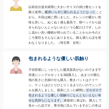
以前自分達夫婦用に大きいサイズの掛け敷セットを
購入使用し
暖房いらずに寝られるようになった
こと
から、今回は娘に買いました。オレンジの暖かい色
味も良いし、ぬくぬく感も最高で、朝ベッドから起
きられないんじゃないかという心配だけです。しか
し温かい良い睡眠が得られていることからか今のと
ころ寝坊もそんなにありません。娘も湯たんぽを使
わなくなりました。（埼玉県 女性）
包まれるような優しい肌触り
子供部屋にしっかりした暖房器具がないのでまず子
供達にシングルセットを3組購入し、あまりの寝心
地の良さに夫婦の分も購入。敷きパットはクイー
ン、ケットはひとりひとりくるまりたいのでシング
ルを購入しました。寝床に入った瞬間に
ポカポカで
包まれるような優しい肌触りになんともいえない幸
せな気持ちになります。
家族皆に喜ばれ、購入して
良かった品です。寒冷地に住んでいますがこの冬は