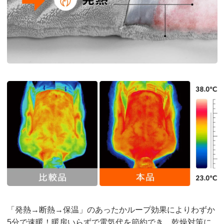
「発熱→断熱→保温」のあったかループ効果によりわずか
5分で速暖！暖房いらずで電気代を節約でき、乾燥対策に