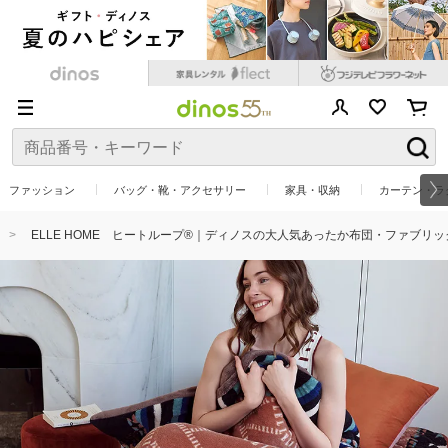
ファッション
バッグ・靴・アクセサリー
家具・収納
カーテン・ラ
ELLE HOME ヒートループ®｜ディノスの大人気あったか布団・ファブリッ