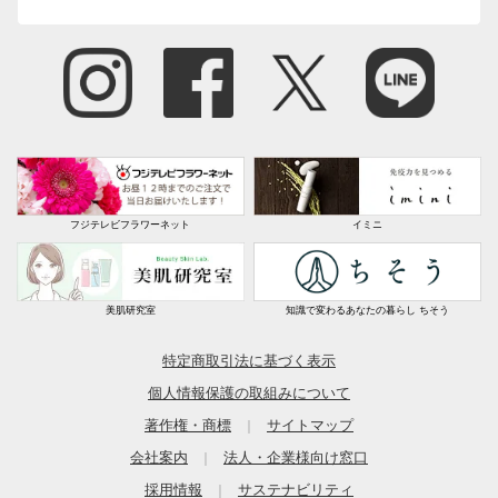
フジテレビフラワーネット
イミニ
美肌研究室
知識で変わるあなたの暮らし ちそう
特定商取引法に基づく表示
個人情報保護の取組みについて
著作権・商標
サイトマップ
｜
会社案内
法人・企業様向け窓口
｜
採用情報
サステナビリティ
｜