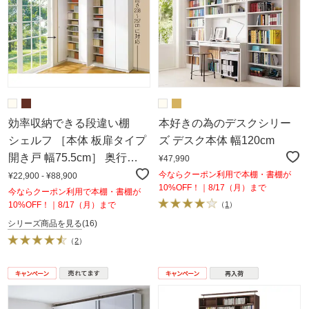
効率収納できる段違い棚
本好きの為のデスクシリー
シェルフ ［本体 板扉タイプ
ズ デスク本体 幅120cm
開き戸 幅75.5cm］ 奥行
¥47,990
32.5cm 高さ180cm
今ならクーポン利用で本棚・書棚が
¥22,900 - ¥88,900
10%OFF！｜8/17（月）まで
今ならクーポン利用で本棚・書棚が
10%OFF！｜8/17（月）まで
（
1
）
シリーズ商品を見る
(16)
（
2
）