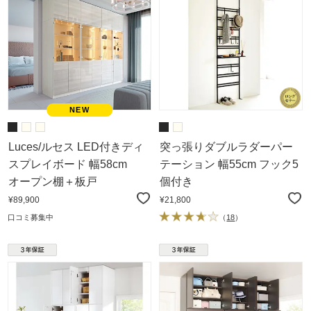
Luces/ルセス LED付きディ
突っ張りダブルラダーパー
スプレイボード 幅58cm
テーション 幅55cm フック5
オープン棚＋板戸
個付き
¥89,900
¥21,800
口コミ募集中
（
18
）