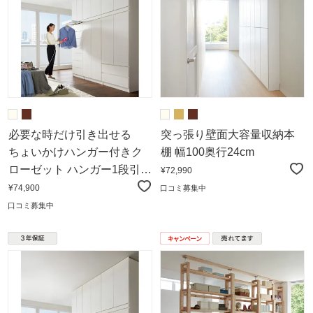
必要な時だけ引き出せる
突っ張り壁面大容量収納本
ちょいかけハンガー付きク
棚 幅100奥行24cm
ローゼット ハンガー1段引き
¥72,990
出し2杯 幅80cm
¥74,900
口コミ募集中
口コミ募集中