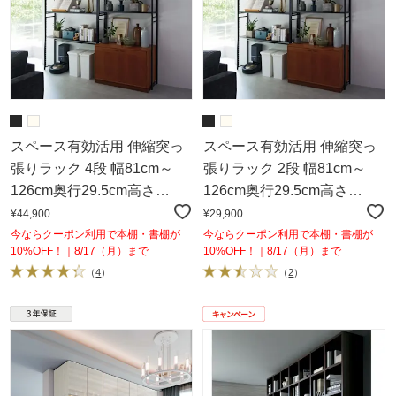
スペース有効活用 伸縮突っ
スペース有効活用 伸縮突っ
張りラック 4段 幅81cm～
張りラック 2段 幅81cm～
126cm奥行29.5cm高さ
126cm奥行29.5cm高さ
220cm～260cm
220cm～260cm
¥44,900
¥29,900
今ならクーポン利用で本棚・書棚が
今ならクーポン利用で本棚・書棚が
10%OFF！｜8/17（月）まで
10%OFF！｜8/17（月）まで
（
4
）
（
2
）