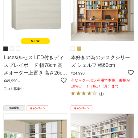
Luces/ルセス LED付きディ
本好きの為のデスクシリー
スプレイボード 幅78cm 高
ズ シェルフ 幅60cm
さオーダー上置き 高さ26cm
¥24,990
～90cm（1cm単位オー
今ならクーポン利用で本棚・書棚が
¥49,990～
10%OFF！｜8/17（月）まで
ダー）
口コミ募集中
（
1
）