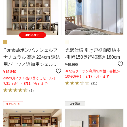
40%OFF
Pombal/ポンバル シェルフ
光沢仕様 引き戸壁面収納本
ナチュラル 高さ224cm 連結
棚 幅150奥行40高さ180cm
用パーツ／追加用シェルフ1
¥49,990
列
今ならクーポン利用で本棚・書棚が
¥15,840
10%OFF！｜8/17（月）まで
dinos月イチ！売り尽くしセール｜
7/31（金）～8/11（火）まで
（
21
）
（
2
）