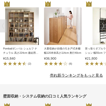
1
2
3
Pombal/ポンバル シェルフ ナ
大量収納が自慢の引き戸式本棚
突っ張りダブルラ
チュラル 高さ224cm 連結用
幅120本体高さ114cm 奥行40cm
ション 幅55cm 
パーツ／追加用シェルフ1列
¥15,840
¥36,900
¥21,800
(2)
(6)
売れ筋ランキングをもっと見る
壁面収納・システム収納の口コミ人気ランキング