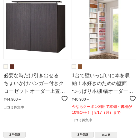
必要な時だけ引き出せる
1台で壁いっぱいに本を収
ちょいかけハンガー付きク
納！本好きのための壁面
ローゼット オーダー上置き
つっぱり本棚 幅オーダー
幅80cm・高さ50～90cm
（1cm単位） 本体幅30～45
¥44,900～
¥40,900～
奥行17cm
今ならクーポン利用で本棚・書棚が
口コミ募集中
10%OFF！｜8/17（月）まで
口コミ募集中