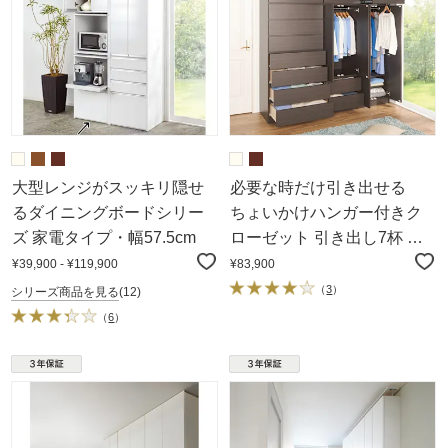
大型レンジがスッキリ隠せ
必要な時だけ引き出せる
るダイニングボードシリー
ちょいかけハンガー付きク
ズ 家電タイプ・幅57.5cm
ローゼット 引き出し7杯 幅
80cm
¥39,900 - ¥119,900
¥83,900
（
3
）
シリーズ商品を見る
(12)
（
6
）