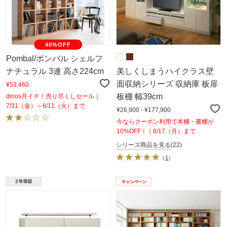
40%OFF
Pombal/ポンバル シェルフ
ナチュラル 3連 高さ224cm
美しくしまうハイクラス壁
面収納シリーズ 収納庫 板扉
¥53,460
板棚 幅39cm
dinos月イチ！売り尽くしセール｜
7/31（金）～8/11（火）まで
¥26,900 - ¥177,900
今ならクーポン利用で本棚・書棚が
10%OFF！｜8/17（月）まで
シリーズ商品を見る
(22)
（
1
）