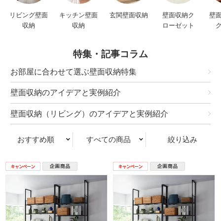
リビング壁面
キッチン壁面
玄関壁面収納
壁面収納ク
壁
収納
収納
ローゼット
特集・記事コラム
お部屋に合わせて選ぶ壁面収納特集
壁面収納のアイデアと実例紹介
壁面収納（リビング）のアイデアと実例紹介
おすすめ順
すべての商品
絞り込み