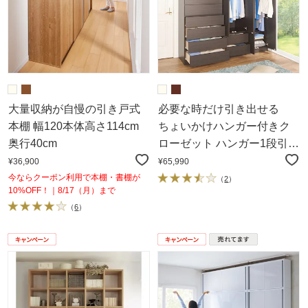
大量収納が自慢の引き戸式
必要な時だけ引き出せる
本棚 幅120本体高さ114cm
ちょいかけハンガー付きク
奥行40cm
ローゼット ハンガー1段引き
出し2杯 幅60cm
¥36,900
¥65,990
今ならクーポン利用で本棚・書棚が
（
2
）
10%OFF！｜8/17（月）まで
（
6
）