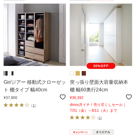
30%OFF
Gir/ジアー 移動式クローゼッ
突っ張り壁面大容量収納本
ト 棚タイプ 幅40cm
棚 幅60奥行24cm
¥37,900
¥36,392
dinos月イチ！売り尽くしセール｜
（
1
）
7/31（金）～8/11（火）まで
（
1
）