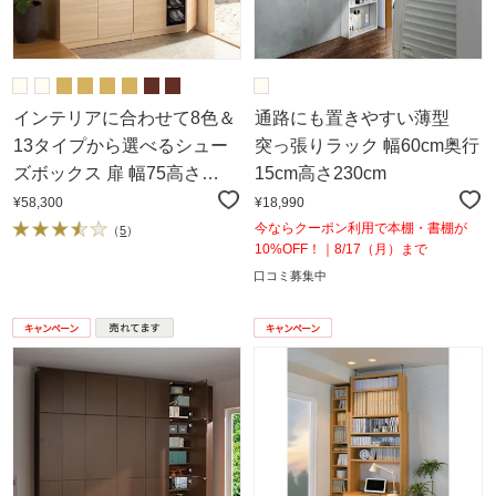
インテリアに合わせて8色＆
通路にも置きやすい薄型
13タイプから選べるシュー
突っ張りラック 幅60cm奥行
ズボックス 扉 幅75高さ
15cm高さ230cm
180.5cm
¥58,300
¥18,990
今ならクーポン利用で本棚・書棚が
（
5
）
10%OFF！｜8/17（月）まで
口コミ募集中