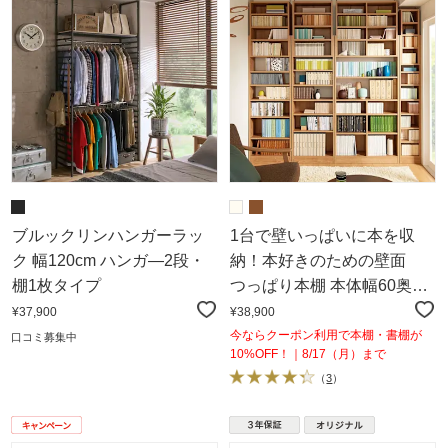
ブルックリンハンガーラッ
1台で壁いっぱいに本を収
ク 幅120cm ハンガ―2段・
納！本好きのための壁面
棚1枚タイプ
つっぱり本棚 本体幅60奥行
29.5cm
¥37,900
¥38,900
今ならクーポン利用で本棚・書棚が
口コミ募集中
10%OFF！｜8/17（月）まで
（
3
）