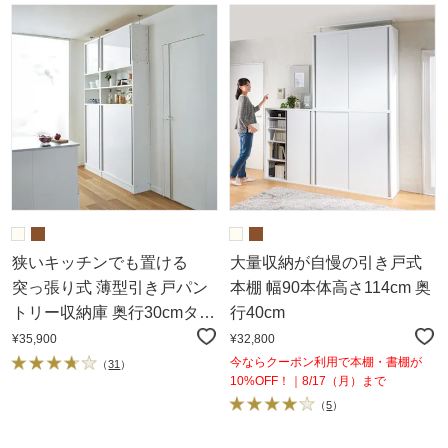
狭いキッチンでも置ける
大量収納が自慢の引き戸式
突っ張り式 薄型引き戸パン
本棚 幅90本体高さ114cm 奥
トリー収納庫 奥行30cmタイ
行40cm
プ 幅90cm高さ183～232cm
¥35,900
¥32,800
今ならクーポン利用で本棚・書棚が
（
31
）
10%OFF！｜8/17（月）まで
（
5
）