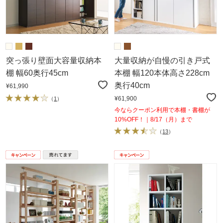
突っ張り壁面大容量収納本
大量収納が自慢の引き戸式
棚 幅60奥行45cm
本棚 幅120本体高さ228cm
奥行40cm
¥61,990
¥61,900
（
1
）
今ならクーポン利用で本棚・書棚が
10%OFF！｜8/17（月）まで
（
13
）