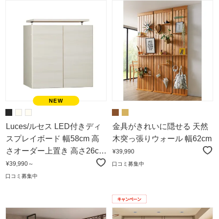
Luces/ルセス LED付きディ
金具がきれいに隠せる 天然
スプレイボード 幅58cm 高
木突っ張りウォール 幅62cm
さオーダー上置き 高さ26cm
¥39,990
～90cm（1cm単位オー
¥39,990～
口コミ募集中
ダー）
口コミ募集中