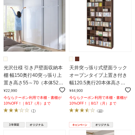
光沢仕様 引き戸壁面収納本
天井突っ張り式壁面ラック
棚 幅150奥行40突っ張り上
オープンタイプ上置き付き
置き高さ55～70（本体52）
幅120.5奥行20本体高さ
cm
235cm
¥22,990
¥44,900
今ならクーポン利用で本棚・書棚が
今ならクーポン利用で本棚・書棚が
10%OFF！｜8/17（月）まで
10%OFF！｜8/17（月）まで
（
7
）
（
10
）