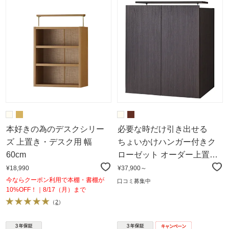
本好きの為のデスクシリー
必要な時だけ引き出せる
ズ 上置き・デスク用 幅
ちょいかけハンガー付きク
60cm
ローゼット オーダー上置き
幅60cm・高さ50～90cm
¥18,990
¥37,900～
今ならクーポン利用で本棚・書棚が
口コミ募集中
10%OFF！｜8/17（月）まで
（
2
）