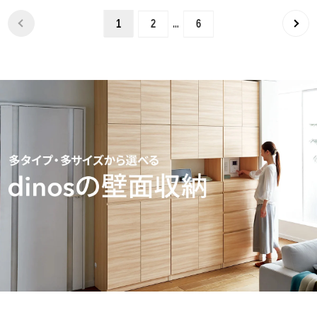
…
1
2
6