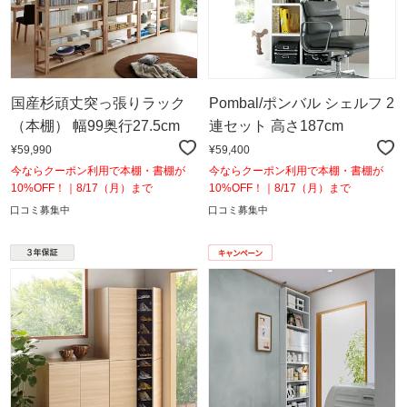
国産杉頑丈突っ張りラック
Pombal/ポンバル シェルフ 2
（本棚） 幅99奥行27.5cm
連セット 高さ187cm
¥59,990
¥59,400
今ならクーポン利用で本棚・書棚が
今ならクーポン利用で本棚・書棚が
10%OFF！｜8/17（月）まで
10%OFF！｜8/17（月）まで
口コミ募集中
口コミ募集中