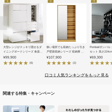
1
2
3
大型レンジがスッキリ隠せるダ
狭い場所でも収納たっぷり引き
Pombal/ポンバル
イニングボードシリーズ 食器
戸壁面収納シリーズ 収納庫 ミ
セット 高さ224c
棚・幅57.5cm
ラー扉タイプ 幅75cm
¥99,900
¥107,900
¥69,300
(6)
(2)
口コミ人気ランキングをもっと見る
関連する特集・キャンペーン