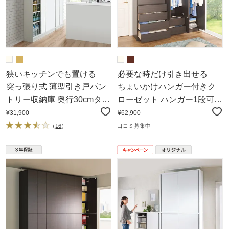
狭いキッチンでも置ける
必要な時だけ引き出せる
突っ張り式 薄型引き戸パン
ちょいかけハンガー付きク
トリー収納庫 奥行30cmタイ
ローゼット ハンガー1段可動
プ 幅60cm高さ183～232cm
棚2枚 幅60cm
¥31,900
¥62,900
（
16
）
口コミ募集中