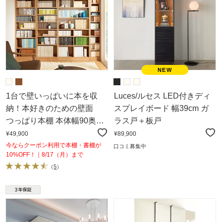
1台で壁いっぱいに本を収
Luces/ルセス LED付きディ
納！本好きのための壁面
スプレイボード 幅39cm ガ
つっぱり本棚 本体幅90奥行
ラス戸＋板戸
29.5cm
¥49,900
¥89,900
今ならクーポン利用で本棚・書棚が
口コミ募集中
10%OFF！｜8/17（月）まで
（
5
）