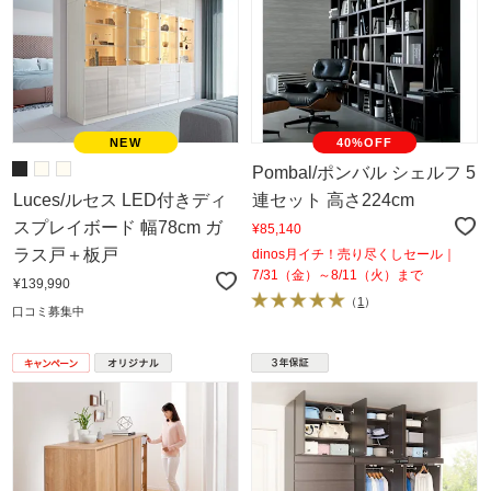
40%OFF
Pombal/ポンバル シェルフ 5
Luces/ルセス LED付きディ
連セット 高さ224cm
スプレイボード 幅78cm ガ
¥85,140
ラス戸＋板戸
dinos月イチ！売り尽くしセール｜
7/31（金）～8/11（火）まで
¥139,990
（
1
）
口コミ募集中