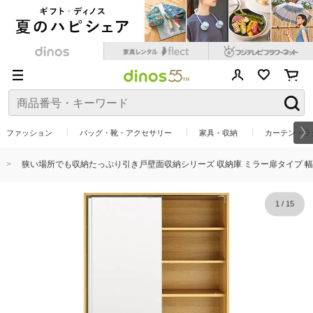
ファッション
バッグ・靴・アクセサリー
家具・収納
カーテン・ラ
狭い場所でも収納たっぷり引き戸壁面収納シリーズ 収納庫 ミラー扉タイプ 幅7
1
/
15