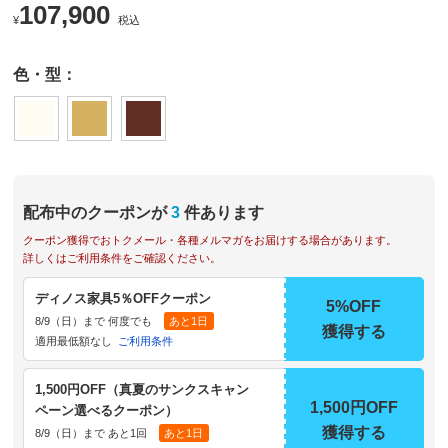
107,900
¥
税込
色・型：
配布中のクーポンが
3
件あります
クーポン獲得でおトクメール・各種メルマガをお届けする場合があります。
詳しくはご利用条件をご確認ください。
ディノス家具5％OFFクーポン
5%OFF
8/9（日）まで 何度でも
あと1日
獲得する
適用最低額なし
ご利用条件
1,500円OFF（真夏のサンクスキャン
1,500円OFF
ペーン選べるクーポン）
獲得する
8/9（日）まで あと1回
あと1日