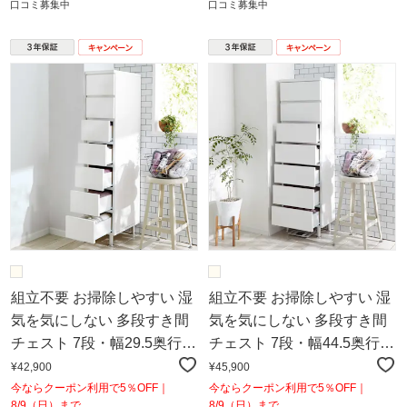
口コミ募集中
口コミ募集中
組立不要 お掃除しやすい 湿
組立不要 お掃除しやすい 湿
気を気にしない 多段すき間
気を気にしない 多段すき間
チェスト 7段・幅29.5奥行
チェスト 7段・幅44.5奥行
44.5cm
44.5cm
¥42,900
¥45,900
今ならクーポン利用で5％OFF｜
今ならクーポン利用で5％OFF｜
8/9（日）まで
8/9（日）まで