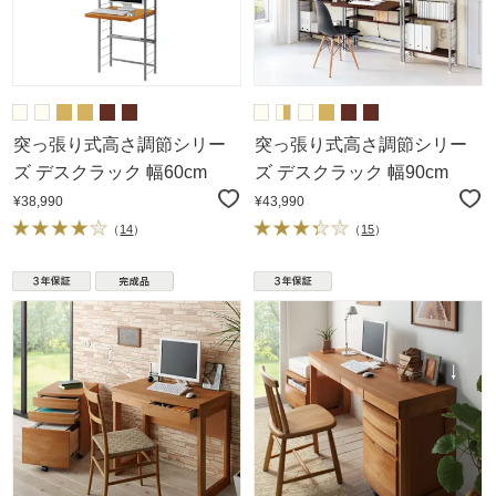
突っ張り式高さ調節シリー
突っ張り式高さ調節シリー
ズ デスクラック 幅60cm
ズ デスクラック 幅90cm
¥38,990
¥43,990
（
14
）
（
15
）