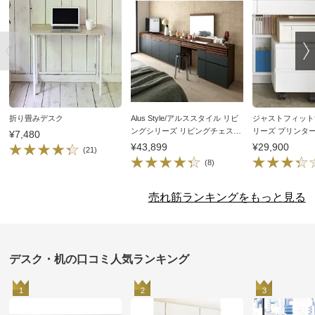
折り畳みデスク
Alus Style/アルススタイル リビ
ジャストフィット
ングシリーズ リビングチェスト
リーズ プリンタ
¥7,480
幅40.5cm（コンパクトホームオ
¥43,899
¥29,900
(21)
フィス サイドチェスト）
(8)
売れ筋ランキングをもっと見る
デスク・机の口コミ人気ランキング
1
2
3