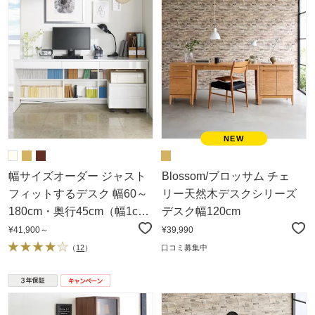
幅サイズオーダー ジャスト
Blossom/ブロッサム チェ
フィットするデスク 幅60～
リー天然木デスクシリーズ
180cm・奥行45cm（幅1cm
デスク幅120cm
単位オーダー）
¥41,900～
¥39,990
（
12
）
口コミ募集中