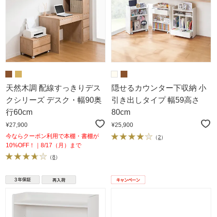
天然木調 配線すっきりデス
隠せるカウンター下収納 小
クシリーズ デスク・幅90奥
引き出しタイプ 幅59高さ
行60cm
80cm
¥27,900
¥25,900
今ならクーポン利用で本棚・書棚が
（
2
）
10%OFF！｜8/17（月）まで
（
8
）