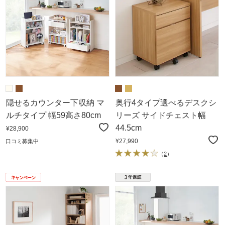
隠せるカウンター下収納 マ
奥行4タイプ選べるデスクシ
ルチタイプ 幅59高さ80cm
リーズ サイドチェスト幅
44.5cm
¥28,900
¥27,990
口コミ募集中
（
2
）