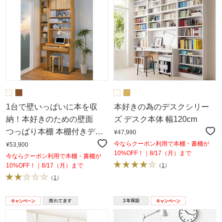
1台で壁いっぱいに本を収
本好きの為のデスクシリー
納！本好きのための壁面
ズ デスク本体 幅120cm
つっぱり本棚 本棚付きデス
¥47,990
ク（奥行45cm）
今ならクーポン利用で本棚・書棚が
¥53,900
10%OFF！｜8/17（月）まで
今ならクーポン利用で本棚・書棚が
10%OFF！｜8/17（月）まで
（
1
）
（
1
）