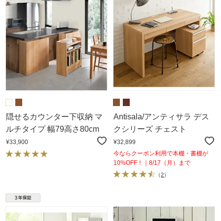
隠せるカウンター下収納 マ
Antisala/アンティサラ デス
ルチタイプ 幅79高さ80cm
クシリーズ チェスト
¥33,900
¥32,899
今ならクーポン利用で本棚・書棚が
10%OFF！｜8/17（月）まで
（
2
）