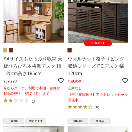
50%OFF
A4サイズもたっぷり収納 天
ウォルナット格子リビング
板ひろびろ本格派デスク 幅
収納シリーズ PCデスク 幅
120cm高さ195cm
120cm
¥69,990
¥59,950
今ならクーポン利用で本棚・書棚が
在庫なし
10%OFF！｜8/17（月）まで
【全品在庫限り】アウトレットセール
開催中！
（
4
）
（
6
）