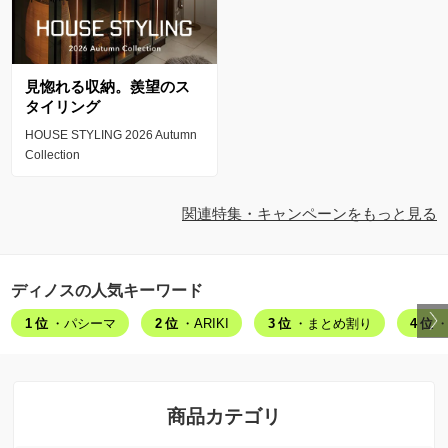
見惚れる収納。羨望のス
タイリング
HOUSE STYLING 2026 Autumn
Collection
関連特集・キャンペーンをもっと見る
ディノスの人気キーワード
1位
・パシーマ
2位
・ARIKI
3位
・まとめ割り
4位
・
商品カテゴリ