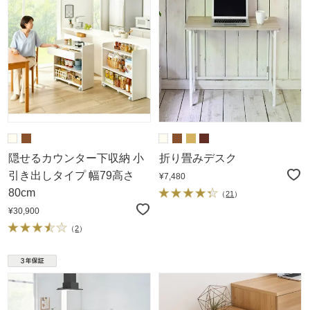
隠せるカウンター下収納 小
折り畳みデスク
引き出しタイプ 幅79高さ
¥7,480
80cm
（
21
）
¥30,900
（
2
）