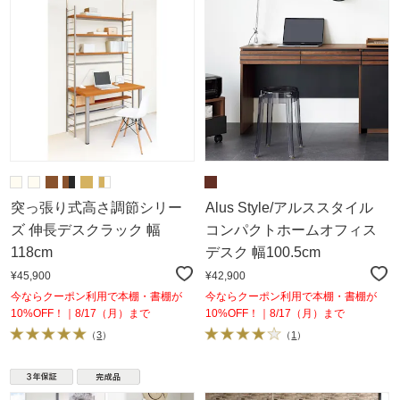
突っ張り式高さ調節シリー
Alus Style/アルススタイル
ズ 伸長デスクラック 幅
コンパクトホームオフィス
118cm
デスク 幅100.5cm
¥45,900
¥42,900
今ならクーポン利用で本棚・書棚が
今ならクーポン利用で本棚・書棚が
10%OFF！｜8/17（月）まで
10%OFF！｜8/17（月）まで
（
3
）
（
1
）