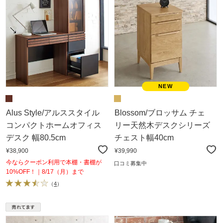
Alus Style/アルススタイル
Blossom/ブロッサム チェ
コンパクトホームオフィス
リー天然木デスクシリーズ
デスク 幅80.5cm
チェスト幅40cm
¥38,900
¥39,990
今ならクーポン利用で本棚・書棚が
口コミ募集中
10%OFF！｜8/17（月）まで
（
4
）