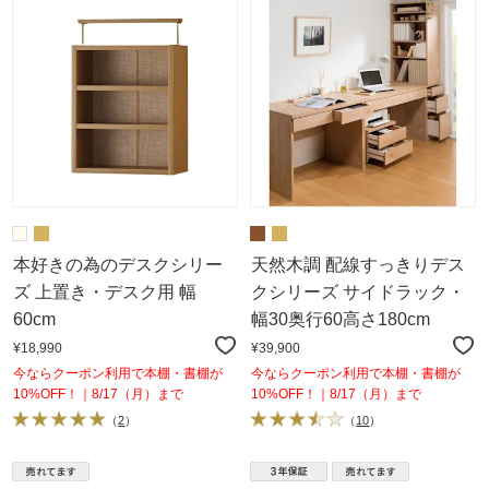
本好きの為のデスクシリー
天然木調 配線すっきりデス
ズ 上置き・デスク用 幅
クシリーズ サイドラック・
60cm
幅30奥行60高さ180cm
¥18,990
¥39,900
今ならクーポン利用で本棚・書棚が
今ならクーポン利用で本棚・書棚が
10%OFF！｜8/17（月）まで
10%OFF！｜8/17（月）まで
（
2
）
（
10
）