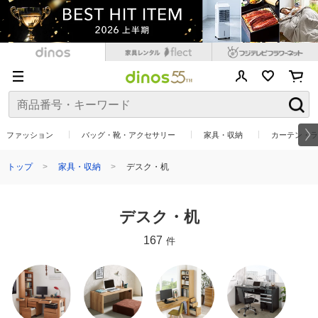
ファッション
バッグ・靴・アクセサリー
家具・収納
カーテン・ラ
トップ
家具・収納
デスク・机
デスク・机
167
件