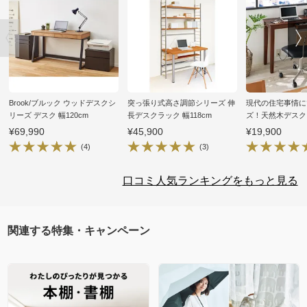
Brook/ブルック ウッドデスクシ
突っ張り式高さ調節シリーズ 伸
現代の住宅事情に
リーズ デスク 幅120cm
長デスクラック 幅118cm
ズ！天然木デスク 
40cm
¥69,990
¥45,900
¥19,900
(4)
(3)
口コミ人気ランキングをもっと見る
関連する特集・キャンペーン