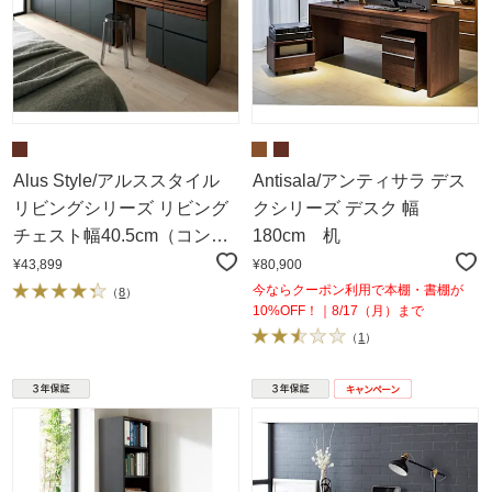
Alus Style/アルススタイル
Antisala/アンティサラ デス
リビングシリーズ リビング
クシリーズ デスク 幅
チェスト幅40.5cm（コンパ
180cm 机
クトホームオフィス サイド
¥43,899
¥80,900
チェスト）
今ならクーポン利用で本棚・書棚が
（
8
）
10%OFF！｜8/17（月）まで
（
1
）