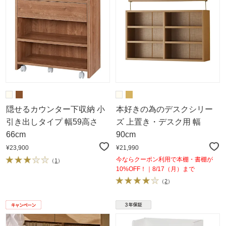
隠せるカウンター下収納 小
本好きの為のデスクシリー
引き出しタイプ 幅59高さ
ズ 上置き・デスク用 幅
66cm
90cm
¥23,900
¥21,990
今ならクーポン利用で本棚・書棚が
（
1
）
10%OFF！｜8/17（月）まで
（
2
）