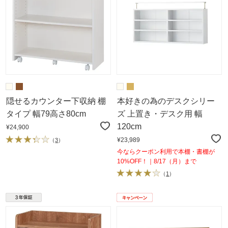
隠せるカウンター下収納 棚
本好きの為のデスクシリー
タイプ 幅79高さ80cm
ズ 上置き・デスク用 幅
120cm
¥24,900
¥23,989
（
3
）
今ならクーポン利用で本棚・書棚が
10%OFF！｜8/17（月）まで
（
1
）