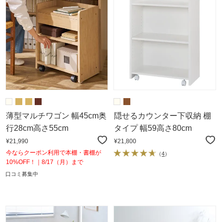
薄型マルチワゴン 幅45cm奥
隠せるカウンター下収納 棚
行28cm高さ55cm
タイプ 幅59高さ80cm
¥21,990
¥21,800
今ならクーポン利用で本棚・書棚が
（
4
）
10%OFF！｜8/17（月）まで
口コミ募集中