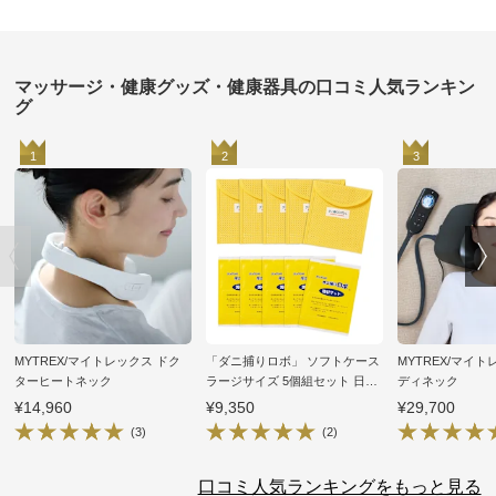
マッサージ・健康グッズ・健康器具の口コミ人気ランキン
グ
1
2
3
MYTREX/マイトレックス ドク
「ダニ捕りロボ」 ソフトケース
MYTREX/マイト
ターヒートネック
ラージサイズ 5個組セット 日革
ディネック
研究所
¥14,960
¥9,350
¥29,700
(3)
(2)
口コミ人気ランキングをもっと見る