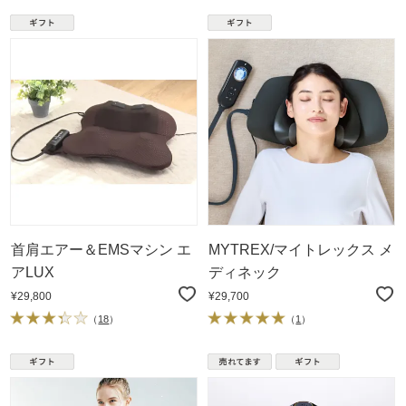
首肩エアー＆EMSマシン エ
MYTREX/マイトレックス メ
アLUX
ディネック
¥29,800
¥29,700
（
18
）
（
1
）