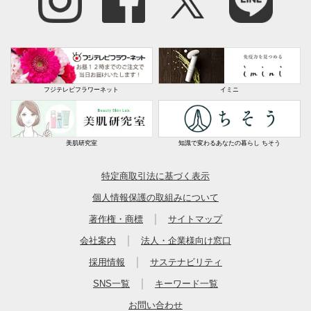
フジテレビフラワーネット
イミニ
美肌研究室
知識で変わるあなたの暮らし ちそう
特定商取引法に基づく表示
個人情報保護の取組みについて
｜
著作権・商標
サイトマップ
｜
会社案内
法人・企業様向け窓口
｜
採用情報
サステナビリティ
｜
SNS一覧
キーワード一覧
お問い合わせ