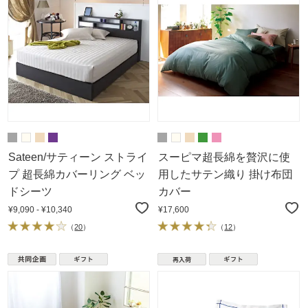
Sateen/サティーン ストライ
スーピマ超長綿を贅沢に使
プ 超長綿カバーリング ベッ
用したサテン織り 掛け布団
ドシーツ
カバー
¥9,090 - ¥10,340
¥17,600
（
20
）
（
12
）