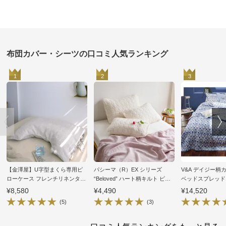
布団カバー・シーツの口コミ人気ランキング
1
2
3
【金澤屋】U字型まくら専用ピ
パシーマ（R）EX シリーズ
V&A デイジー柄
ローケース フレンチリネンタイ
“Beloved” ハート柄キルト ピ
ベッドスプレッド
プ
ローケース
¥8,580
¥4,490
¥14,520
(5)
(3)