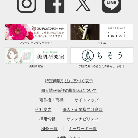
フジテレビフラワーネット
イミニ
美肌研究室
知識で変わるあなたの暮らし ちそう
特定商取引法に基づく表示
個人情報保護の取組みについて
｜
著作権・商標
サイトマップ
｜
会社案内
法人・企業様向け窓口
｜
採用情報
サステナビリティ
｜
SNS一覧
キーワード一覧