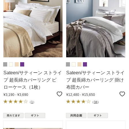
Sateen/サティーン ストライ
Sateen/サティーン ストライ
プ 超長綿カバーリング ピ
プ 超長綿カバーリング 掛け
ローケース（1枚）
布団カバー
¥3,190 - ¥3,690
¥12,480 - ¥15,650
（
1
）
（
34
）