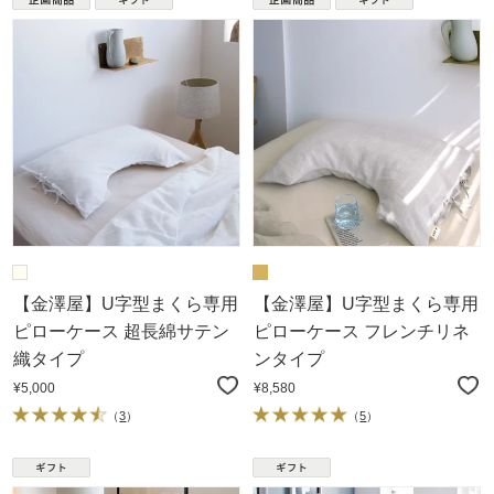
【金澤屋】U字型まくら専用
【金澤屋】U字型まくら専用
ピローケース 超長綿サテン
ピローケース フレンチリネ
織タイプ
ンタイプ
¥5,000
¥8,580
（
3
）
（
5
）