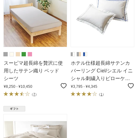
スーピマ超長綿を贅沢に使
ホテル仕様超長綿サテンカ
用したサテン織り ベッド
バーリング Ciel/シエル イニ
シーツ
シャル刺繍入りピローケー
ス 1枚
¥8,250 - ¥10,450
¥3,795 - ¥4,345
（
7
）
（
1
）