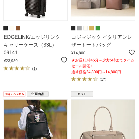
EDGELINK/エッジリンク
コジマジック イタリアンレ
キャリーケース（33L）
ザートートバッグ
09141
¥14,800
★お昼11時45分～夕方5時までタイム
¥23,980
セール開催！
（
1
）
通常価格24,800円→14,800円
（
17
）