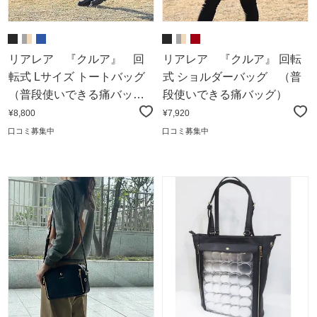
リアレア 『クルア』 回
リアレア 『クルア』 回転
転式 Lサイズ トートバッグ
式 ショルダーバッグ （普
（普段使いできる痛バッ
段使いできる痛バッグ）
グ）
¥8,800
¥7,920
口コミ募集中
口コミ募集中