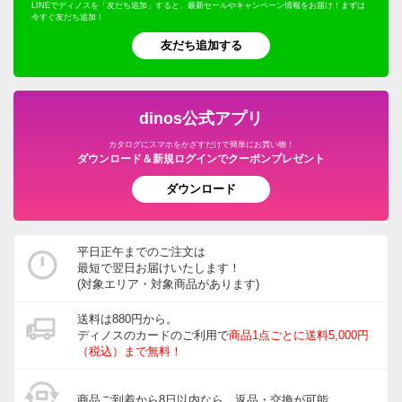
LINEでディノスを「友だち追加」すると、最新セールやキャンペーン情報をお届け！まずは
今すぐ友だち追加！
友だち追加する
dinos公式アプリ
カタログにスマホをかざすだけで簡単にお買い物！
ダウンロード＆新規ログインでクーポンプレゼント
ダウンロード
平日正午までのご注文は
最短で翌日お届けいたします！
(対象エリア・対象商品があります)
送料は880円から。
ディノスのカードのご利用で
商品1点ごとに送料5,000円
（税込）まで無料！
商品ご到着から8日以内なら、返品・交換が可能