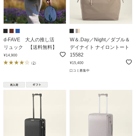
d-FAVE 大人の推し活
W＆.Day／Night／ダブル＆
リュック 【送料無料】
デイナイト ナイロントート
15582
¥14,900
¥15,400
（
2
）
口コミ募集中