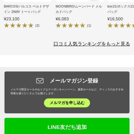
BARCOS/バルコス ベルトデザ
MOONBIRD/ムーンバード メル
box21/ボックス2
イン 2WAY トートバッグ
カドバッグ
バッグ
¥23,100
¥6,083
¥16,500
(2)
(1)
口コミ人気ランキングをもっと見る
メールマガジン登録
メルマガ限定セールやおトクなクーポンキャンペーン、最新セールなど、ディノスのおすすめ
情報を盛りだくさんでお届けします。
メルマガを申し込む
LINE友だち追加