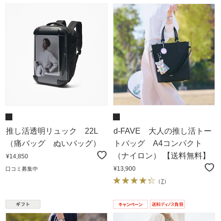
推し活透明リュック 22L
d-FAVE 大人の推し活トー
（痛バッグ ぬいバッグ）
トバッグ A4コンパクト
（ナイロン） 【送料無料】
¥14,850
¥13,900
口コミ募集中
（
7
）