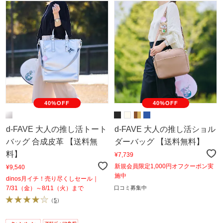
40%OFF
40%OFF
d-FAVE 大人の推し活トート
d-FAVE 大人の推し活ショル
バッグ 合成皮革 【送料無
ダーバッグ 【送料無料】
料】
¥7,739
新規会員限定1,000円オフクーポン実
¥9,540
施中
dinos月イチ！売り尽くしセール｜
7/31（金）～8/11（火）まで
口コミ募集中
（
5
）