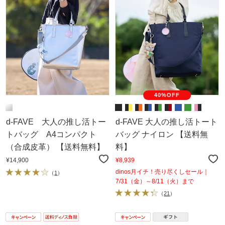
40%OFF
d-FAVE 大人の推し活トー
d-FAVE 大人の推し活トート
トバッグ A4コンパクト
バッグ ナイロン 【送料無
（合成皮革） 【送料無料】
料】
¥14,900
¥8,939
dinos月イチ！売り尽くしセール｜
（
1
）
7/31（金）～8/11（火）まで
（
21
）