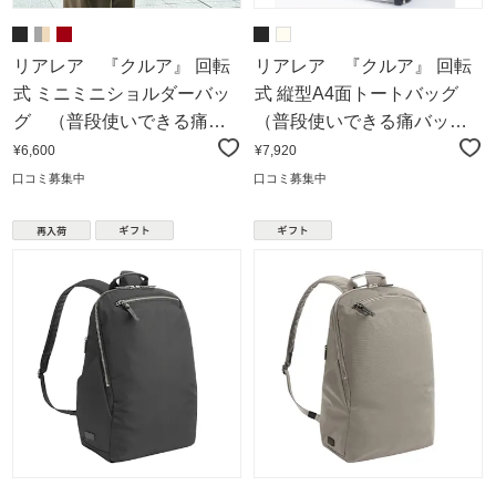
リアレア 『クルア』 回転
リアレア 『クルア』 回転
式 ミニミニショルダーバッ
式 縦型A4面トートバッグ
グ （普段使いできる痛
（普段使いできる痛バッ
バッグ）
グ）
¥6,600
¥7,920
口コミ募集中
口コミ募集中