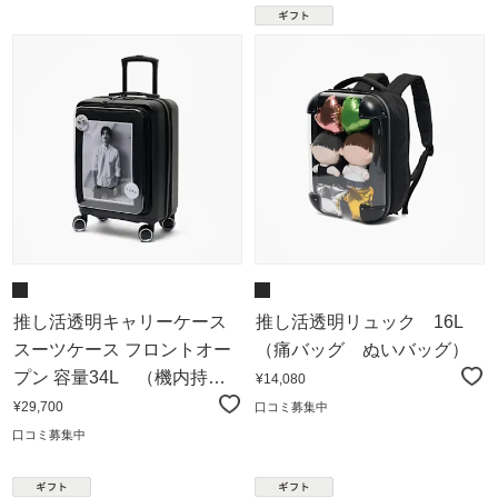
推し活透明キャリーケース
推し活透明リュック 16L
スーツケース フロントオー
（痛バッグ ぬいバッグ）
プン 容量34L （機内持ち
¥14,080
込みサイズ）
¥29,700
口コミ募集中
口コミ募集中