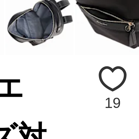
ュエ
19
ズ対