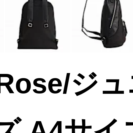
a Rose/ジ
ズ A4サイ