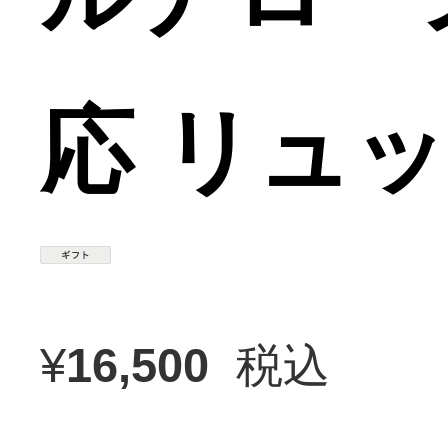
応 リュック
¥
16,500
税込