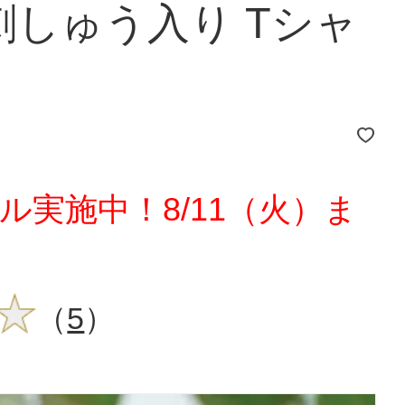
刺しゅう入り Tシャ
ル実施中！8/11（火）ま
（
5
）