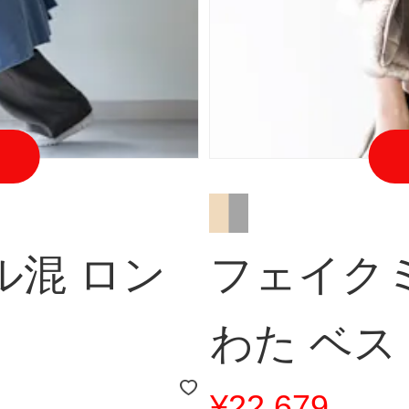
ル混 ロン
フェイク
わた ベス
¥22,679