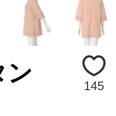
タン
145
ス