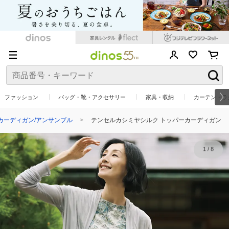
ファッション
バッグ・靴・アクセサリー
家具・収納
カーテン・ラ
カーディガン/アンサンブル
テンセルカシミヤシルク トッパーカーディガン
1
/
8