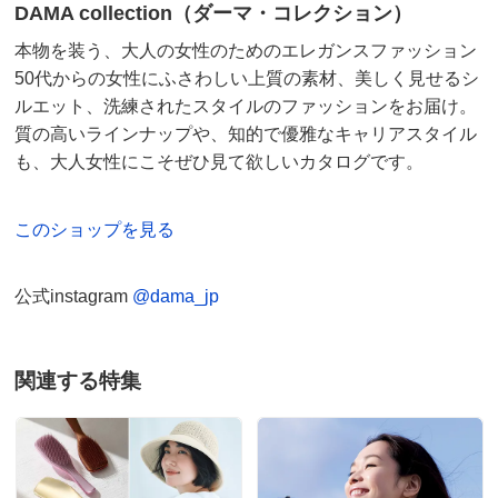
DAMA collection（ダーマ・コレクション）
2025/06/08
本物を装う、大人の女性のためのエレガンスファッション
50代からの女性にふさわしい上質の素材、美しく見せるシ
ルエット、洗練されたスタイルのファッションをお届け。
グレイッシュネイビー Ｍ
質の高いラインナップや、知的で優雅なキャリアスタイル
愛媛県 60代以上女性
身長 : 158cm
も、大人女性にこそぜひ見て欲しいカタログです。
普段のサイズ : M
購入したサイズで「ちょうどよかった」
値段の割に生地が薄くてペラペラでガッカリした。
このショップを見る
2025/05/27
公式instagram
@dama_jp
グレイッシュネイビー Ｍ
関連する特集
愛知県 60代以上女性
欲しかった薄手のカーディガンでカバンに入れてもしわ
も気にならずおしゃれで気に入っています。