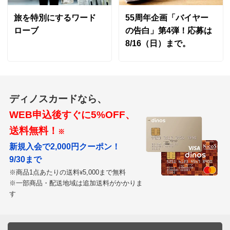
でした。
旅を特別にするワード
55周年企画「バイヤー
2025/05/24
ローブ
の告白」第4弾！応募は
8/16（日）まで。
すべての口コミを見る
ディノスカードなら、
WEB申込後すぐに5%OFF、
送料無料！
※
新規入会で2,000円クーポン！
9/30まで
※商品1点あたりの送料
5,000まで無料
¥
※一部商品・配送地域は追加送料がかかりま
す