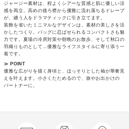
ジャージー素材は、程よくシアーな質感と肌に優しい涼
感を両立。高めの後ろ襟から優雅に流れ落ちるドレープ
が、纏う人をドラマティックに引き立てます。
装飾を省いたミニマルなデザインは、素材の美しさを活
かしたつくり。バッグに忍ばせられるコンパクトさも魅
力です。夏場の冷房対策や朝晩のお散歩、そして秋口の
羽織りものとして…優雅なライフスタイルに寄り添う一
着です。
≫ POINT
優雅な広がりを描く身頃と、ほっそりとした袖が華奢見
えを叶えます。小さくたためるので、旅やお出かけの
パートナーに。
4.0
口コミ件数（79）