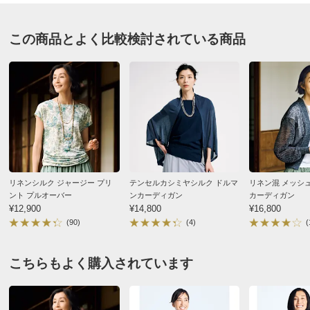
カ－キ Ｌ
サイズ記号
S
M
L
山形県
この商品とよく比較検討されている商品
以前同じ色を購入してたのを忘れてました、ガッカリで
バスト
92
96
100
す。軽くて使いやすくて良いのですが同じ物２枚はガッ
バスト（適応）
72～80
79～87
86～94
カリ
着丈
71
73
75
2025/10/07
袖丈
59
59.5
59.5
袖付回り
30
32
34
ゆき丈
85
86
87
グレイッシュネイビー Ｌ
袖回り
31
33
35
リネンシルク ジャージー プリ
テンセルカシミヤシルク ドルマ
リネン混 メッシ
群馬県 50代女性
身長 : 154cm
普段のサイズ : L
ント プルオーバー
ンカーディガン
カーディガン
袖付幅（袖ぐり幅）
15
16
17
¥12,900
¥14,800
¥16,800
購入したサイズで「ちょうどよかった」
襟後下がり
2.8
2.8
2.8
(90)
(4)
(
毎回、気に入って購入してます。
襟天幅（外）
17
17
17
今回は色味がブルー系にしてみました。
こちらもよく購入されています
襟の高さ(後ろ中心)
8
8
8
素敵な色味で合わせやすいです。
生地が柔らかく肌に触れても、かゆくなっり、チクチク
裾幅
52
54
56
したりしないので、このカシミヤを着たら他は着られな
ウエスト(適応)
58～64
64～70
69～77