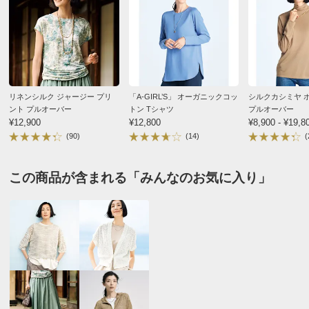
くなりました。
ヒップ(適応)
82～90
87～95
92～100
このままの素材で、すそが短い物など、いろんなデザイ
ンで作って出して欲しいです。
サイズ記号
3L
2025/08/20
バスト
108
リネンシルク ジャージー プリ
「A-GIRL’S」 オーガニックコッ
シルクカシミヤ 
バスト（適応）
100～108
ント プルオーバー
トン Tシャツ
プルオーバー
¥12,900
¥12,800
¥8,900 - ¥19,8
着丈
76
(90)
(14)
(
オフベージュ Ｍ
袖丈
59.5
長崎県 60代以上女性
身長 : 148cm
袖付回り
38
この商品が含まれる「みんなのお気に入り」
普段のサイズ : S
購入したサイズで「大きめだった」
ゆき丈
89
少し大きめで 袖丈が長いですが
袖回り
39
着心地が良くて気にいってます
袖付幅（袖ぐり幅）
19
2025/07/05
襟後下がり
2.8
襟天幅（外）
18
襟の高さ(後ろ中心)
8