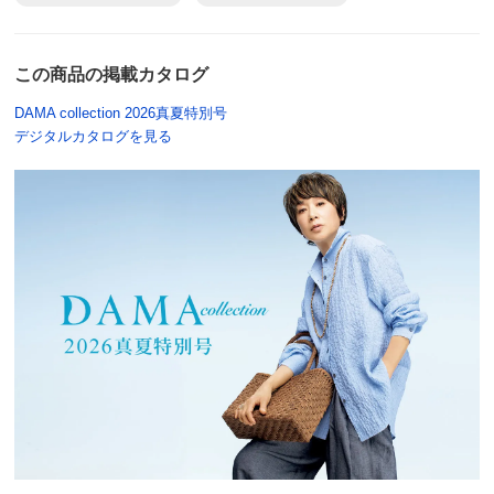
色は合い・軽さはとても満足。
ただ、ｓサイズを購入したからかもしれないが
この商品の掲載カタログ
袖の細さがもう少しあってもよいと思う
DAMA collection 2026真夏特別号
2025/06/13
デジタルカタログを見る
オフベージュ Ｍ
千葉県 60代以上女性
身長 : 165cm
普段のサイズ : M
購入したサイズで「ちょうどよかった」
色違いを含め4着目です。
軽い、嵩張らない、薄いのに結構暖かい、シワにならな
い。
小さなバックにも入り、旅行には必ず持って行きます。
暑い地域で室内は冷房効きすぎの所でもこれがあれば安
心！