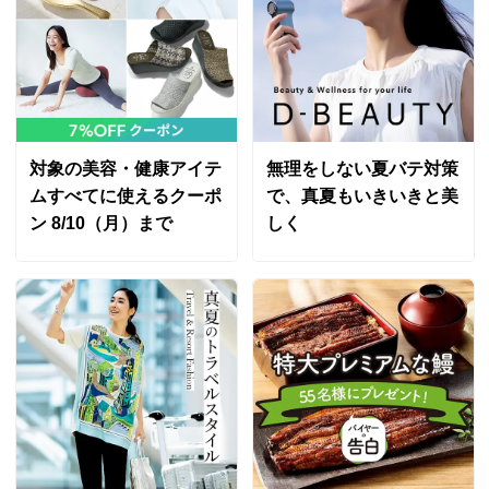
2025/05/24
カ－キ ＬＬ
東京都 60代以上女性
身長 : 164cm
対象の美容・健康アイテ
無理をしない夏バテ対策
普段のサイズ : LL
購入したサイズで「ちょうどよかった」
ムすべてに使えるクーポ
で、真夏もいきいきと美
他メーカーの同じようなデザインのカーディガンを数年
ン 8/10（月）まで
しく
着ていて便利だったのですが、これに変わるもう少し上
質でカラーバリエーションもある物が無いかしらと思っ
ていましたら、ピッタリのを見つけ3色購入しました。
サイズも色味も着心地も良かったです。素材感が柔らか
くふんわりしているのに、サラッとしていてエアコン対
策に良さそうです。透け感が気になるという方もいらっ
しゃいますが中に着るトップスの色柄が見えるし、重い
感じがしないので、これくらい薄い方がが好きです。た
だ3色纏め買いしたので、もう少しお安かったらベスト