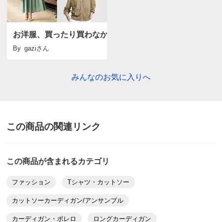
グレイッシュネイビー Ｍ
裾幅
60
神奈川県 50代女性
身長 : 161cm
普段のサイズ : M
ウエスト(適応)
85～93
購入したサイズで「ちょうどよかった」
お洋服、買ったり買わなかったり
ヒップ(適応)
102～110
おそらく10年近く前に同様の商品を購入し、今でも夏
By
gazi
さん
場オンリーで使用していますが、色違いが欲しくなった
サイズ表記について（ファッション）
商品の測定について
ので新たに購入しました。腕回りがぴっちりと密着する
みんなのお気に入りへ
ように細くなったことと、素材が少しシャリ感が強く
商品の特徴
なった以外に違いは感じませんでした。手洗い出来て薄
くて持ち運びに便利。またきっと長い年数活躍してくれ
手洗い
弱い手洗い出来ます。（洗濯機は使用できません）
ると思います。
この商品の関連リンク
2025/07/01
この商品が含まれるカテゴリ
ファッション
Tシャツ・カットソー
グレイッシュネイビー Ｓ
カットソーカーディガン/アンサンブル
東京都 60代以上女性
普段のサイズ : S
カーディガン・ボレロ
ロングカーディガン
購入したサイズで「小さめだった」