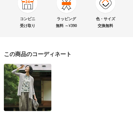
★★★★★
28
商品番号
900-1961-01
★★★★
★
32
商品名・特徴
テンセルカシミヤシルク トッパーカーディガン
★★★
★★
13
コンビニ
ラッピング
色・サイズ
★★
★★★
3
受け取り
無料 ～
¥
390
交換無料
★
★★★★
3
価格
¥14,800
税込 ¥13,455 税抜
この商品のコーディネート
送料・送料種
基本配送料：¥
880
カ－キ（ＷＥＢ） Ｍ
別
※お届け先が同じであれば複数個ご購入いただいても¥880です。
滋賀県 60代以上女性
身長 : 155cm
お支払い方法
送料について
普段のサイズ : M
購入したサイズで「ちょうどよかった」
■色：（ア）アイスグレー、（イ）カーキ、（ウ）オフ
とても肌触りが良く、着ていても心地いいです。色も
ベージュ
持ってなかったし買って良かったと思いました。
■素材：再生繊維（セルロース）80・カシミヤ10・絹10％
2026/05/28
■前中心開き
■原産国：日本製
■素材の特性により、出来上がり寸法が多少異なります。
サイズ（cm）