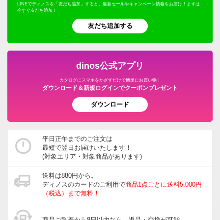
LINEでディノスを「友だち追加」すると、最新セールやキャンペーン情報をお届け！まずは
今すぐ友だち追加！
友だち追加する
dinos公式アプリ
カタログにスマホをかざすだけで簡単にお買い物！
ダウンロード＆新規ログインでクーポンプレゼント
ダウンロード
平日正午までのご注文は
最短で翌日お届けいたします！
(対象エリア・対象商品があります)
送料は880円から。
ディノスのカードのご利用で
商品1点ごとに送料5,000円
（税込）まで無料！
商品ご到着から8日以内なら、返品・交換が可能