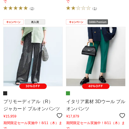
で
で
（
2
）
（
1
）
30%OFF
40%OFF
プリモーディアル（R）
イタリア素材 3Dウール プル
ジャカード プルオンパンツ
オンパンツ
¥15,959
¥17,879
期間限定セール実施中！8/11（木）ま
期間限定セール実施中！8/11（木）ま
で
で