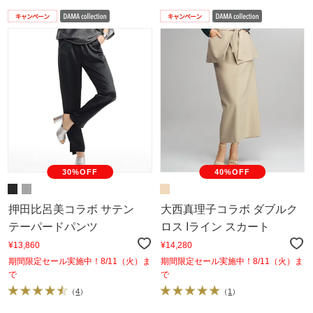
30%OFF
40%OFF
押田比呂美コラボ サテン
大西真理子コラボ ダブルク
テーパードパンツ
ロス Iライン スカート
¥13,860
¥14,280
期間限定セール実施中！8/11（火）ま
期間限定セール実施中！8/11（火）ま
で
で
（
4
）
（
1
）