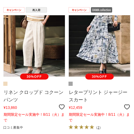
30%OFF
30%OFF
リネン クロップド コクーン
レタープリント ジャージー
パンツ
スカート
¥13,860
¥12,459
期間限定セール実施中！8/11（火）ま
期間限定セール実施中！8/11（火）ま
で
で
口コミ募集中
（
2
）