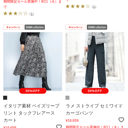
期間限定セール実施中！8/11（火）ま
で
（
1
）
（
1
）
30%OFF
30%OFF
イタリア素材 ペイズリープ
ラメ ストライプ セミワイド
リント タックフレアース
カーゴパンツ
カート
¥16,659
期間限定セール実施中！8/11（火）ま
¥16,659