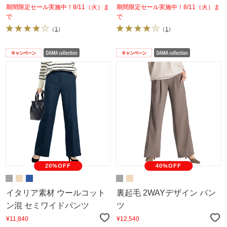
期間限定セール実施中！8/11（火）ま
期間限定セール実施中！8/11（火）ま
で
で
（
1
）
（
1
）
20%OFF
40%OFF
イタリア素材 ウールコット
裏起毛 2WAYデザイン パン
ン混 セミワイドパンツ
ツ
¥11,840
¥12,540