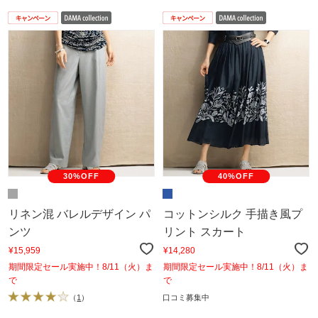
30%OFF
40%OFF
リネン混 バレルデザイン パ
コットンシルク 手描き風プ
ンツ
リント スカート
¥15,959
¥14,280
期間限定セール実施中！8/11（火）ま
期間限定セール実施中！8/11（火）ま
で
で
（
1
）
口コミ募集中