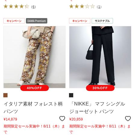
（
6
）
（
1
）
40%OFF
30%OFF
イタリア素材 フォレスト柄
「NIKKE」 マフ シングル
パンツ
ジョーゼット パンツ
¥14,879
¥20,859
期間限定セール実施中！8/11（木）ま
期間限定セール実施中！8/11（木）ま
で
で