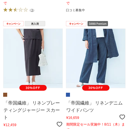
で
で
（
3
）
口コミ募集中
30%OFF
30%OFF
「帝国繊維」 リネンプレー
「帝国繊維」 リネンデニム
ティングジャージー スカー
ワイドパンツ
ト
¥16,659
期間限定セール実施中！8/11（木）ま
¥12,459