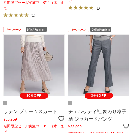
で
期間限定セール実施中！8/11（木）ま
で
（
1
）
（
1
）
30%OFF
30%OFF
サテン プリーツスカート
チェルッティ社 変わり格子
柄 ジャカードパンツ
¥15,959
期間限定セール実施中！8/11（木）ま
¥22,960
で