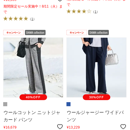
で
期間限定セール実施中！8/11（火）ま
で
（
1
）
（
1
）
40%OFF
30%OFF
ウールコットン ニットジャ
ウールジャージー ワイドパ
カード パンツ
ンツ
¥16,679
¥13,229