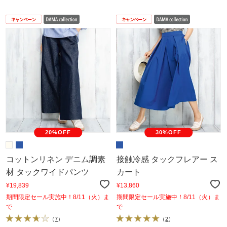
20%OFF
30%OFF
コットンリネン デニム調素
接触冷感 タックフレアー ス
材 タックワイドパンツ
カート
¥19,839
¥13,860
期間限定セール実施中！8/11（火）ま
期間限定セール実施中！8/11（火）ま
で
で
（
7
）
（
2
）