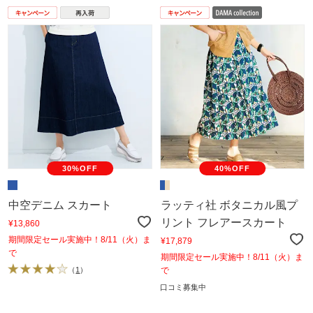
30%OFF
40%OFF
中空デニム スカート
ラッティ社 ボタニカル風プ
リント フレアースカート
¥13,860
期間限定セール実施中！8/11（火）ま
¥17,879
で
期間限定セール実施中！8/11（火）ま
（
1
）
で
口コミ募集中