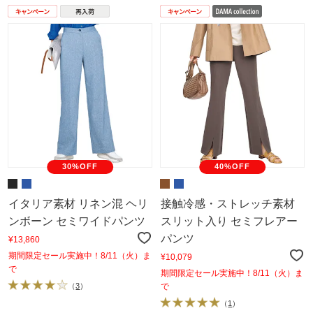
30%OFF
40%OFF
イタリア素材 リネン混 ヘリ
接触冷感・ストレッチ素材
ンボーン セミワイドパンツ
スリット入り セミフレアー
パンツ
¥13,860
期間限定セール実施中！8/11（火）ま
¥10,079
で
期間限定セール実施中！8/11（火）ま
（
3
）
で
（
1
）