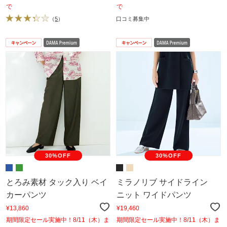
で
で
（
5
）
口コミ募集中
30%OFF
30%OFF
とろみ素材 タック入り ベイ
ミラノリブ サイドライン
カーパンツ
ニット ワイドパンツ
¥13,860
¥19,460
期間限定セール実施中！8/11（木）ま
期間限定セール実施中！8/11（木）ま