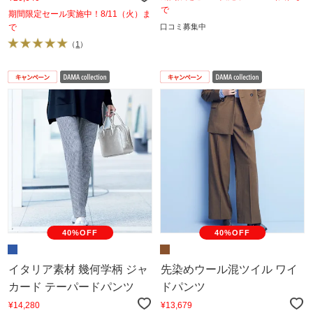
で
期間限定セール実施中！8/11（火）ま
で
口コミ募集中
（
1
）
40%OFF
40%OFF
イタリア素材 幾何学柄 ジャ
先染めウール混ツイル ワイ
カード テーパードパンツ
ドパンツ
¥14,280
¥13,679