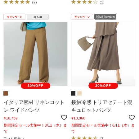
（
2
）
（
1
）
30%OFF
30%OFF
イタリア素材 リネンコット
接触冷感 トリアセテート混
ン ワイドパンツ
キュロットパンツ
¥18,759
¥13,860
期間限定セール実施中！8/11（木）ま
期間限定セール実施中！8/11（木）ま
で
で
口コミ募集中
（
2
）