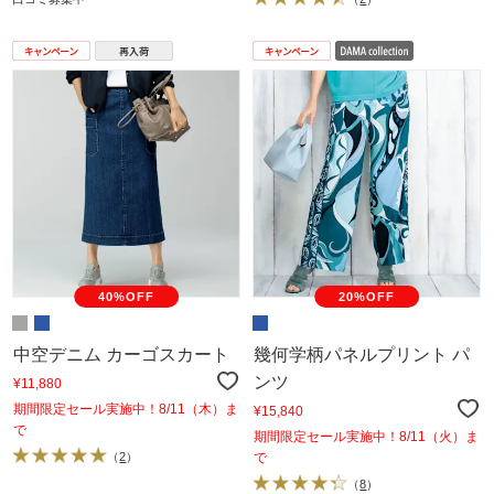
40%OFF
20%OFF
中空デニム カーゴスカート
幾何学柄パネルプリント パ
ンツ
¥11,880
期間限定セール実施中！8/11（木）ま
¥15,840
で
期間限定セール実施中！8/11（火）ま
（
2
）
で
（
8
）