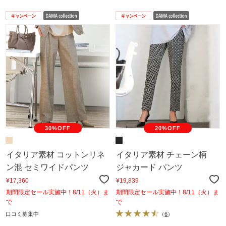
30%OFF
20%OFF
イタリア素材 コットンリネ
イタリア素材 チェーン柄
ン混 セミワイドパンツ
ジャカード パンツ
¥17,360
¥19,839
期間限定セール実施中！8/11（火）ま
期間限定セール実施中！8/11（火）ま
で
で
口コミ募集中
（
6
）