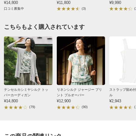
¥14,800
¥11,800
¥9,990
■色：（ア）ブラック、（イ）グレージュ、（ウ）ネイ
股下丈68cm ネイビー Ｌ
口コミ募集中
(3)
(
ビー
東京都 50代女性
身長 : 169cm
普段のサイズ : L
■素材：本体…ポリエステル89・ポリウレタン11％、ウエ
購入したサイズで「大きめだった」
こちらもよく購入されています
ストゴム…ポリエステル85・ポリウレタン15％
ウェストゴムと伸縮性がある素材のおかげで、楽に履け
■前2個ポケット・後ろ2個飾りポケット付き
ます。Lサイズを選びましたが、Mで良かったかもとい
■ウエストゴム仕様
う感じ。色は黒に近い濃紺です。ウェストのゴムがラメ
■UV遮蔽率 （ア）99.9％ （イ）99.9％ （ウ）99.9％
入りだったのは、少しびっくりしました。
■原産国：中国製（生地は日本製）
■ウエストは、ゴム上がりの設定寸法です。
2026/07/07
サイズ（cm）
商品番号：900-1977-02
テンセルカシミヤシルク トッ
リネンシルク ジャージー プリ
ストラップ留め付
サイズ記号
S
M
L
パーカーディガン
ント プルオーバー
ル
股下丈60cm グレージュ ＬＬ
¥14,800
¥12,900
¥2,943
裾幅
14.5
15
15.5
三重県 60代以上女性
普段のサイズ : LL
(79)
(90)
(
ウエスト
65
70
75
購入したサイズで「大きめだった」
ウエスト（適応）
58～64
64～70
69～77
ウエスト 詰めて、丈を直さなくて 直 着用。梅雨対
ヒップ
91
96
101
応。優れもの。ワンサイズ ダウンさせて、別色も 購