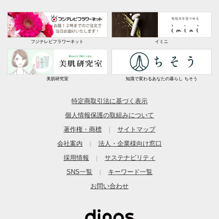
フジテレビフラワーネット
イミニ
美肌研究室
知識で変わるあなたの暮らし ちそう
特定商取引法に基づく表示
個人情報保護の取組みについて
著作権・商標
サイトマップ
｜
会社案内
法人・企業様向け窓口
｜
採用情報
サステナビリティ
｜
SNS一覧
キーワード一覧
｜
お問い合わせ