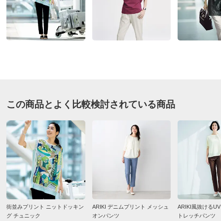
★
★★★★
0
価格
¥9,500
税込 ¥8,637 税抜
股下丈60cm グレージュ Ｌ
送料・送料種
基本配送料：¥
880
別
※お届け先が同じであれば複数個ご購入いただいても¥880です。
東京都 60代以上女性
身長 : 155cm
普段のサイズ : L
購入したサイズで「ちょうどよかった」
商品番号
900-1977-03
履きやすい、着心地がいい。
暑い1日にライブに着用していきました。ライブ中は立
この商品とよく比較検討されている商品
商品名・特徴
≪股下丈68cm≫ 接触冷感・UVカット ハイテンション
テーパードパンツ
ちっぱなしで、終了後は、宿泊先まで30分以上の徒歩
で帰りました。でも、ストレスはなかったです。汗でベ
タつくこともなく、帰宅する次の日も快適にはけまし
た。お洗濯にも強いみたいですね。お気に入りになりま
価格
¥9,900
税込 ¥9,000 税抜
した。
送料・送料種
基本配送料：¥
880
2026/07/17
別
※お届け先が同じであれば複数個ご購入いただいても¥880です。
街並みプリント ニットドッキン
ARIKI デニムプリント メッシュ
ARIKI風抜けるU
お支払い方法
送料について
グ チュニック
オンパンツ
トレッチパンツ