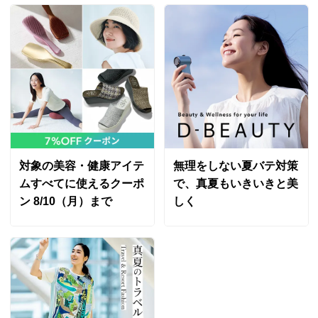
「S」でも大丈夫だったと思います。
ネットを利用すればご家庭の洗濯機で洗えます。
2026/05/24
股下丈68cm ブラック ＬＬ
愛知県 60代以上女性
身長 : 160cm
普段のサイズ : LL
購入したサイズで「ちょうどよかった」
大好きで全色、2枚ずつ揃えてます。
対象の美容・健康アイテ
無理をしない夏バテ対策
ムすべてに使えるクーポ
で、真夏もいきいきと美
2025/08/29
ン 8/10（月）まで
しく
股下丈60cm グレージュ Ｓ
神奈川県 50代女性
身長 : 161cm
普段のサイズ : S
購入したサイズで「大きめだった」