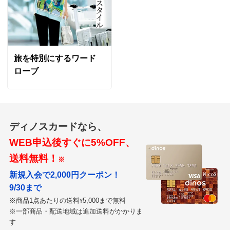
落ち着いた色味で大変着やすく、締め付け感は全くあり
ません。
ただ、もう少し太もも辺りがスリムだったら、もっとス
タイル良く見えたと思いました。
旅を特別にするワード
2025/08/09
ローブ
股下丈68cm グレージュ Ｍ
ディノスカードなら、
千葉県 60代以上女性
身長 : 158cm
WEB申込後すぐに5%OFF、
普段のサイズ : M
購入したサイズで「大きめだった」
送料無料！
購入してから何回も着用しています。
※
新規入会で2,000円クーポン！
2025/07/14
9/30まで
※商品1点あたりの送料
5,000まで無料
¥
すべての口コミを見る
※一部商品・配送地域は追加送料がかかりま
す