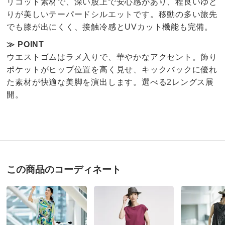
リコット素材で、深い股上で安心感があり、程良いゆと
りが美しいテーパードシルエットです。移動の多い旅先
でも膝が出にくく、接触冷感とUVカット機能も完備。
≫ POINT
ウエストゴムはラメ入りで、華やかなアクセント。飾り
ポケットがヒップ位置を高く見せ、キックバックに優れ
た素材が快適な美脚を演出します。選べる2レングス展
開。
4.1
口コミ件数（16）
この商品のコーディネート
★★★★★
8
商品番号
900-1977-02
★★★★
★
5
商品名・特徴
≪股下丈60cm≫ 接触冷感・UVカット ハイテンション
★★★
★★
3
テーパードパンツ
★★
★★★
1