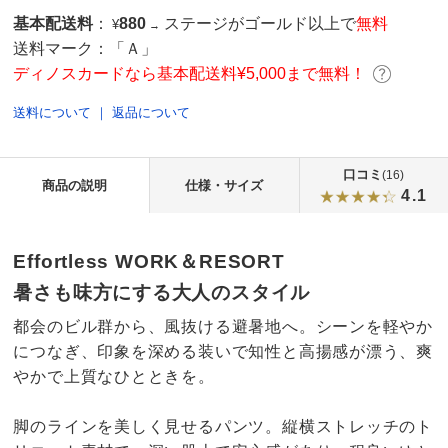
基本配送料
：
880
ステージがゴールド以上で
無料
¥
→
送料マーク：
「Ａ」
ディノスカードなら基本配送料¥5,000まで無料！
送料について
｜
返品について
口コミ
(16)
商品の説明
仕様・サイズ
4.1
Effortless WORK＆RESORT
暑さも味方にする大人のスタイル
都会のビル群から、風抜ける避暑地へ。シーンを軽やか
につなぎ、印象を深める装いで知性と高揚感が漂う、爽
やかで上質なひとときを。
脚のラインを美しく見せるパンツ。縦横ストレッチのト