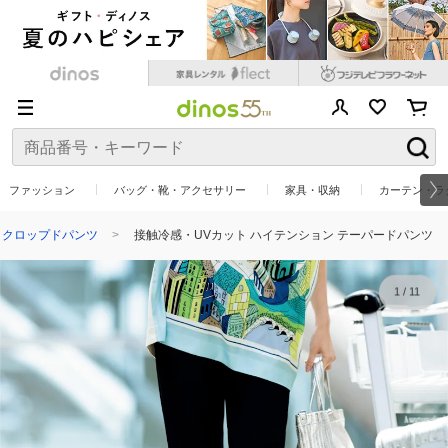
ファッション
バッグ・靴・アクセサリー
家具・収納
カーテン・ラ
クロップドパンツ
接触冷感・UVカット ハイテンション テーパードパンツ
1
/
11