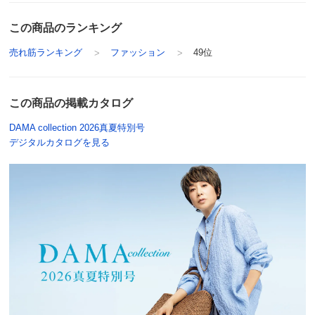
股下丈60cm グレージュ Ｌ
また下丈
60
宮城県 60代以上女性
普段のサイズ : L
この商品のランキング
ベルト幅
3
購入したサイズで「ちょうどよかった」
売れ筋ランキング
ファッション
49位
商品番号：900-1977-03
以前、似たようなパンツ（色はブラック）を購入し、ゴ
サイズ記号
S
M
L
ムウエストで動きやすく重宝しているので、
白系のパンツもあって良いと思い購入。生地が薄いと想
裾幅
14.5
15
15.5
この商品の掲載カタログ
像していたのですが、
ウエスト
65
70
75
DAMA collection 2026真夏特別号
以外としっかりしていたので良かったです。
デジタルカタログを見る
ウエスト（適応）
58～64
64～70
69～77
2026/06/17
ヒップ
91
96
101
ヒップ（適応）
82～90
87～95
92～100
前また上
25.5
26.5
27.5
股下丈68cm ネイビー ＬＬ
わたり幅
27.5
29
30.5
大阪府 60代以上
身長 : 170cm
普段のサイズ : LL
また下丈
68
68
68
購入したサイズで「ちょうどよかった」
ベルト幅
3
3
3
ウエストがゴムで楽ちん。
ストレッチが効いていて楽ちん。