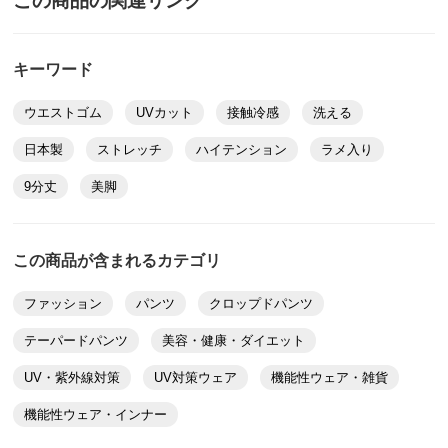
この商品の関連リンク
入。
ヒップ（適応）
82～90
87～95
92～100
前また上
25.5
26.5
27.5
2026/06/21
キーワード
わたり幅
27.5
29
30.5
ウエストゴム
UVカット
接触冷感
洗える
また下丈
60
60
60
ベルト幅
3
3
3
股下丈68cm ブラック Ｍ
日本製
ストレッチ
ハイテンション
ラメ入り
千葉県 60代以上女性
身長 : 154cm
9分丈
美脚
サイズ記号
3L
普段のサイズ : L
購入したサイズで「大きめだった」
裾幅
16.5
他の方のレビューを読んで、薄手の夏仕様かと思い購入
この商品が含まれるカテゴリ
ウエスト
85
致しましたが、しっかり素材で、真夏は暑そうです。
Sizeは、ややたっぷり目だと思います。股上は、深い
ウエスト（適応）
85～93
ファッション
パンツ
クロップドパンツ
です。形は綺麗で、全般的に不満はありません。
ヒップ
111
テーパードパンツ
美容・健康・ダイエット
2026/06/20
ヒップ（適応）
102～110
UV・紫外線対策
UV対策ウェア
機能性ウェア・雑貨
前また上
29.5
機能性ウェア・インナー
わたり幅
33.5