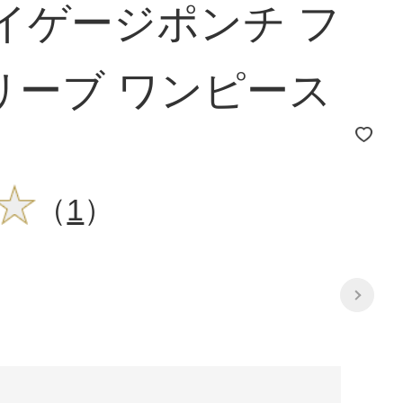
 ハイゲージポンチ フ
リーブ ワンピース
（
1
）