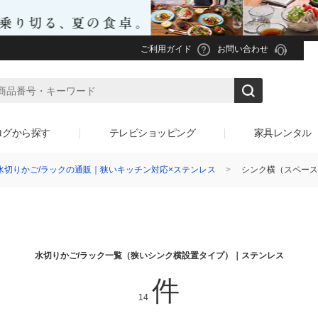
ご利用ガイド
お問い合わせ
ログから探す
テレビショッピング
家具レンタル
水切りかご/ラックの通販｜狭いキッチン対応×ステンレス
シンク横（スペース
水切りかご/ラック一覧（狭いシンク横設置タイプ）｜ステンレス
件
14