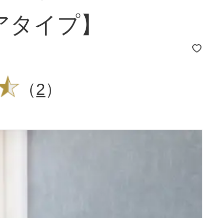
アタイプ】
（
2
）