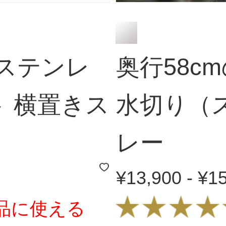
ゼ ステンレ
奥行58c
 横置きス
水切り（
レー
¥13,900 - ¥1
象商品に使える