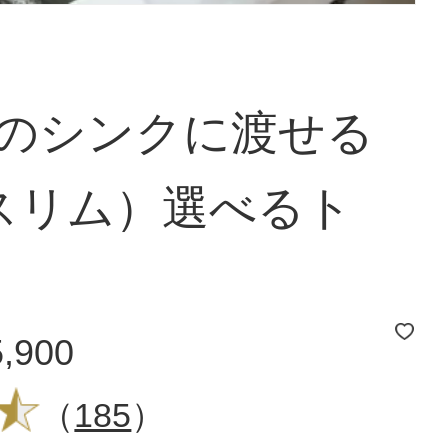
mのシンクに渡せる
スリム）選べるト
5,900
（
185
）