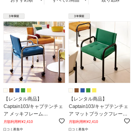
おすすめ順
すべての商品
絞り込み
【レンタル商品】
【レンタル商品】
Captain103/キャプテンチェ
Captain103/キャプテンチェ
ア メッキフレーム
ア マットブラックフレーム
［innovator・イノベー
［innovator・イノベー
月額利用料¥2,410
月額利用料¥2,410
ター］
ター］
口コミ募集中
口コミ募集中