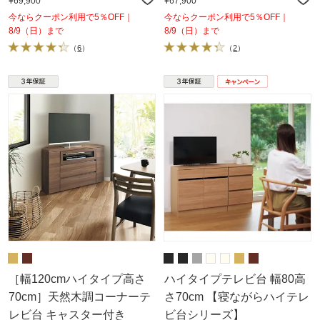
¥69,900
¥67,900
今ならクーポン利用で5％OFF｜
今ならクーポン利用で5％OFF｜
8/9（日）まで
8/9（日）まで
（
6
）
（
2
）
［幅120cmハイタイプ高さ
ハイタイプテレビ台 幅80高
70cm］天然木調コーナーテ
さ70cm 【寝ながらハイテレ
レビ台 キャスター付き
ビ台シリーズ】