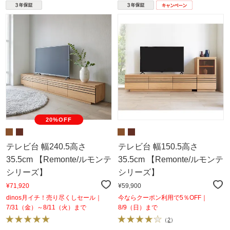
20%OFF
テレビ台 幅240.5高さ
テレビ台 幅150.5高さ
35.5cm 【Remonte/ルモンテ
35.5cm 【Remonte/ルモンテ
シリーズ】
シリーズ】
¥71,920
¥59,900
dinos月イチ！売り尽くしセール｜
今ならクーポン利用で5％OFF｜
7/31（金）～8/11（火）まで
8/9（日）まで
（
2
）