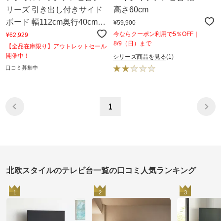
リーズ 引き出し付きサイド
高さ60cm
ボード 幅112cm奥行40cm高
¥59,900
さ78cm
今ならクーポン利用で5％OFF｜
¥62,929
8/9（日）まで
【全品在庫限り】アウトレットセール
開催中！
シリーズ商品を見る
(1)
口コミ募集中
1
北欧スタイルのテレビ台一覧の口コミ人気ランキング
1
2
3