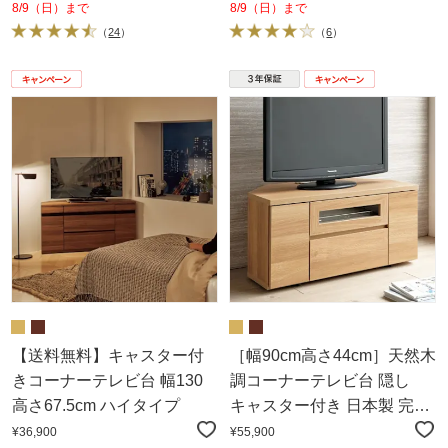
8/9（日）まで
8/9（日）まで
（
24
）
（
6
）
【送料無料】キャスター付
［幅90cm高さ44cm］天然木
きコーナーテレビ台 幅130
調コーナーテレビ台 隠し
高さ67.5cm ハイタイプ
キャスター付き 日本製 完成
品
¥36,900
¥55,900