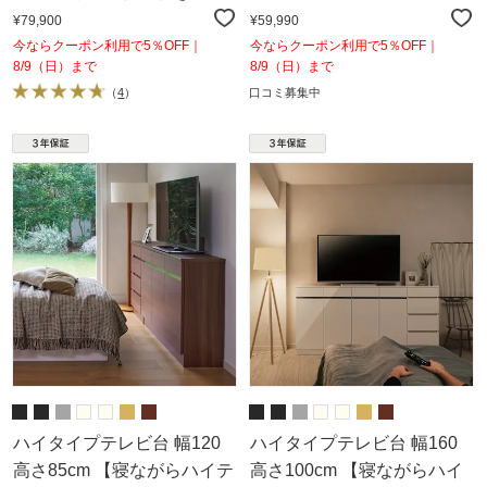
¥79,900
¥59,990
今ならクーポン利用で5％OFF｜
今ならクーポン利用で5％OFF｜
8/9（日）まで
8/9（日）まで
（
4
）
口コミ募集中
ハイタイプテレビ台 幅120
ハイタイプテレビ台 幅160
高さ85cm 【寝ながらハイテ
高さ100cm 【寝ながらハイ