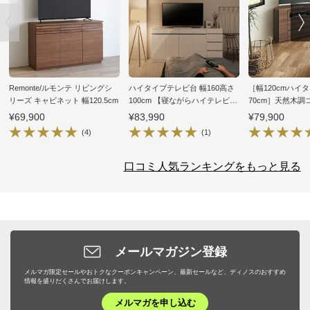
Remonte/ルモンテ リビングシ
ハイタイプテレビ台 幅160高さ
［幅120cmハイ
リーズ キャビネット 幅120.5cm
100cm 【寝ながらハイテレビ台
70cm］天然木
シリーズ】
台 キャスター付
¥69,900
¥83,990
¥79,900
(4)
(1)
口コミ人気ランキングをもっと見る
メールマガジン登録
メルマガ限定セールやおトクなクーポンキャンペーン、最新セールなど、ディノスのおすすめ
情報を盛りだくさんでお届けします。
メルマガを申し込む