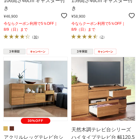
106高さ46cm キャスター付
159高さ46cm キャスター付
き
き
¥46,900
¥58,900
今ならクーポン利用で5％OFF｜
今ならクーポン利用で5％OFF｜
8/9（日）まで
8/9（日）まで
（
30
）
（
2
）
30%OFF
天然木調テレビ台シリーズ
アクリルレッグテレビ台シ
ハイタイプテレビ台 幅120.5