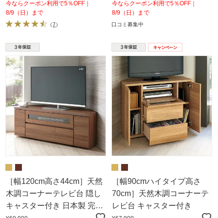
今ならクーポン利用で5％OFF｜
今ならクーポン利用で5％OFF｜
8/9（日）まで
8/9（日）まで
（
7
）
口コミ募集中
［幅120cm高さ44cm］天然
［幅90cmハイタイプ高さ
木調コーナーテレビ台 隠し
70cm］天然木調コーナーテ
キャスター付き 日本製 完成
レビ台 キャスター付き
品