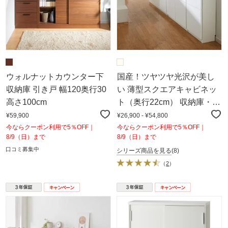
ウォルナットカウンター下
国産！ツヤツヤ光沢が美し
収納庫 引き戸 幅120奥行30
い 薄型スクエアキャビネッ
高さ100cm
ト（奥行22cm） 収納庫・幅
120cm 3列6マス
¥59,900
¥26,900 - ¥54,800
今ならクーポン利用で5％OFF｜
今ならクーポン利用で5％OFF｜
8/9（日）まで
8/9（日）まで
口コミ募集中
シリーズ商品を見る
(8)
（
2
）