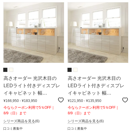
高さオーダー 光沢木目の
高さオーダー 光沢木目の
LEDライト付きディスプレ
LEDライト付きディスプレ
イキャビネット 幅
イキャビネット 幅
160.5cm・奥行40cm・高さ
120.5cm・奥行40cm・高さ
¥166,950 - ¥183,950
¥121,950 - ¥135,950
85cm～90cm
91cm～110cm
今ならクーポン利用で5％OFF｜
今ならクーポン利用で5％OFF｜
8/9（日）まで
8/9（日）まで
シリーズ商品を見る
(6)
シリーズ商品を見る
(6)
口コミ募集中
口コミ募集中