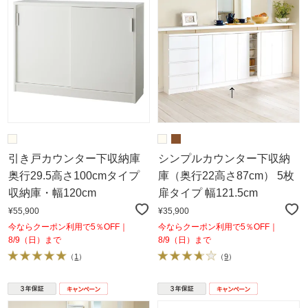
引き戸カウンター下収納庫
シンプルカウンター下収納
奥行29.5高さ100cmタイプ
庫（奥行22高さ87cm） 5枚
収納庫・幅120cm
扉タイプ 幅121.5cm
¥55,900
¥35,900
今ならクーポン利用で5％OFF｜
今ならクーポン利用で5％OFF｜
8/9（日）まで
8/9（日）まで
（
1
）
（
9
）