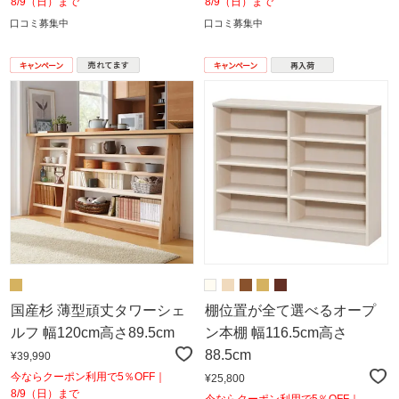
8/9（日）まで
8/9（日）まで
口コミ募集中
口コミ募集中
国産杉 薄型頑丈タワーシェ
棚位置が全て選べるオープ
ルフ 幅120cm高さ89.5cm
ン本棚 幅116.5cm高さ
88.5cm
¥39,990
今ならクーポン利用で5％OFF｜
¥25,800
8/9（日）まで