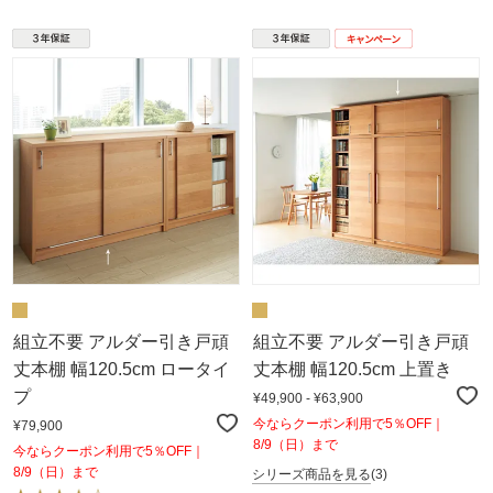
組立不要 アルダー引き戸頑
組立不要 アルダー引き戸頑
丈本棚 幅120.5cm ロータイ
丈本棚 幅120.5cm 上置き
プ
¥49,900 - ¥63,900
今ならクーポン利用で5％OFF｜
¥79,900
8/9（日）まで
今ならクーポン利用で5％OFF｜
8/9（日）まで
シリーズ商品を見る
(3)