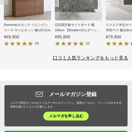
Remonte/ルモンテ リビングシ
石目調天板サイドボード 幅
スクエア木目カウ
リーズ キャビネット 幅120.5cm
160cm 【Boulder/ボルダーシ
3列6マス 幅118c
リーズ】
¥69,900
¥95,800
¥79,900
(4)
(2)
口コミ人気ランキングをもっと見る
メールマガジン登録
メルマガ限定セールやおトクなクーポンキャンペーン、最新セールなど、ディノスのおすすめ
情報を盛りだくさんでお届けします。
メルマガを申し込む