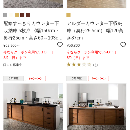
配線すっきりカウンター下
アルダーカウンター下収納
収納庫 5枚扉 《幅150cm・
庫（奥行29.5cm） 幅120高
奥行25cm・高さ60～103cm
さ87cm
／高さ1cm単位オーダー》
¥62,900～
¥56,800
今ならクーポン利用で5％OFF｜
今ならクーポン利用で5％OFF｜
8/9（日）まで
8/9（日）まで
口コミ募集中
（
4
）