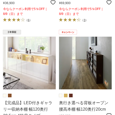
¥36,900
¥69,900
今ならクーポン利用で5％OFF｜
今ならクーポン利用で5％OFF｜
8/9（日）まで
8/9（日）まで
（
6
）
（
3
）
【完成品】LED付きギャラ
奥行き選べる背板オープン
リー収納本棚 幅120奥行
腰高本棚 幅120奥行20cm