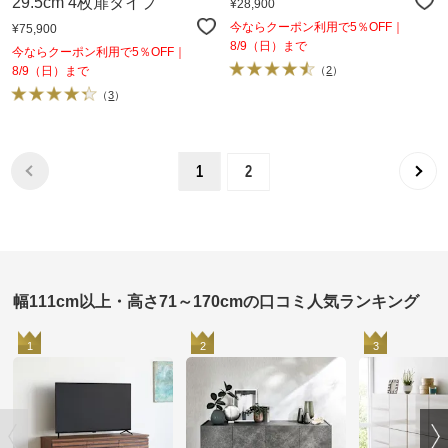
29.5cm 4枚扉タイプ
¥28,900
今ならクーポン利用で5％OFF｜
¥75,900
8/9（日）まで
今ならクーポン利用で5％OFF｜
8/9（日）まで
（
2
）
（
3
）
1
2
幅111cm以上・高さ71～170cmの口コミ人気ランキング
1
2
3