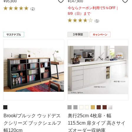
¥95,800
¥147,900
今ならクーポン利用で5％OFF｜
（
2
）
8/9（日）まで
（
5
）
Brook/ブルック ウッドデス
奥行25cm 4枚扉・幅
クシリーズ ブックシェルフ
115.5cm 扉タイプ 高さサイ
幅120cm
ズオーダー収納庫