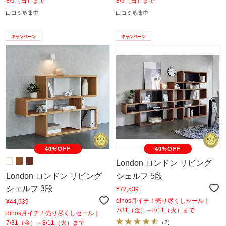
8/9（日）まで
8/9（日）まで
口コミ募集中
口コミ募集中
40%OFF
40%OFF
London ロンドン リビング
London ロンドン リビング
シェルフ 5段
シェルフ 3段
¥72,539
dinos月イチ！売り尽くしセール｜
¥44,939
7/31（金）～8/11（火）まで
dinos月イチ！売り尽くしセール｜
7/31（金）～8/11（火）まで
（
2
）