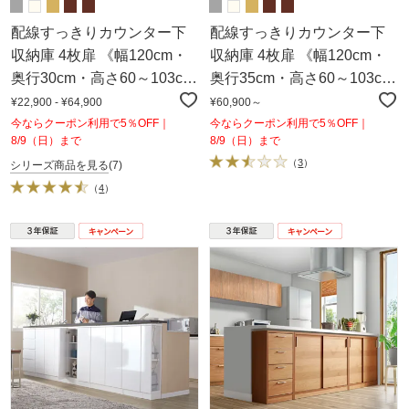
配線すっきりカウンター下
配線すっきりカウンター下
収納庫 4枚扉 《幅120cm・
収納庫 4枚扉 《幅120cm・
奥行30cm・高さ60～103cm
奥行35cm・高さ60～103cm
／高さ1cm単位オーダー》
／高さ1cm単位オーダー》
¥22,900 - ¥64,900
¥60,900～
今ならクーポン利用で5％OFF｜
今ならクーポン利用で5％OFF｜
8/9（日）まで
8/9（日）まで
（
3
）
シリーズ商品を見る
(7)
（
4
）