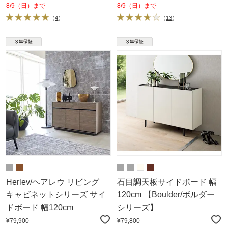
8/9（日）まで
8/9（日）まで
（
4
）
（
13
）
Herlev/ヘアレウ リビング
石目調天板サイドボード 幅
キャビネットシリーズ サイ
120cm 【Boulder/ボルダー
ドボード 幅120cm
シリーズ】
¥79,900
¥79,800