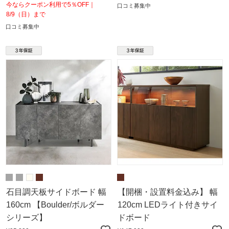
今ならクーポン利用で5％OFF｜
口コミ募集中
8/9（日）まで
口コミ募集中
石目調天板サイドボード 幅
【開梱・設置料金込み】 幅
160cm 【Boulder/ボルダー
120cm LEDライト付きサイ
シリーズ】
ドボード