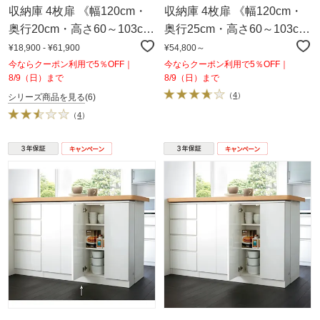
収納庫 4枚扉 《幅120cm・
収納庫 4枚扉 《幅120cm・
奥行20cm・高さ60～103cm
奥行25cm・高さ60～103cm
／高さ1cm単位オーダー》
／高さ1cm単位オーダー》
¥18,900 - ¥61,900
¥54,800～
今ならクーポン利用で5％OFF｜
今ならクーポン利用で5％OFF｜
8/9（日）まで
8/9（日）まで
（
4
）
シリーズ商品を見る
(6)
（
4
）