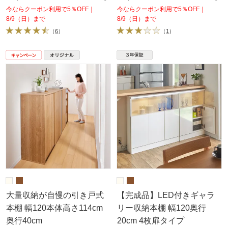
今ならクーポン利用で5％OFF｜
今ならクーポン利用で5％OFF｜
8/9（日）まで
8/9（日）まで
（
6
）
（
1
）
大量収納が自慢の引き戸式
【完成品】LED付きギャラ
本棚 幅120本体高さ114cm
リー収納本棚 幅120奥行
奥行40cm
20cm 4枚扉タイプ