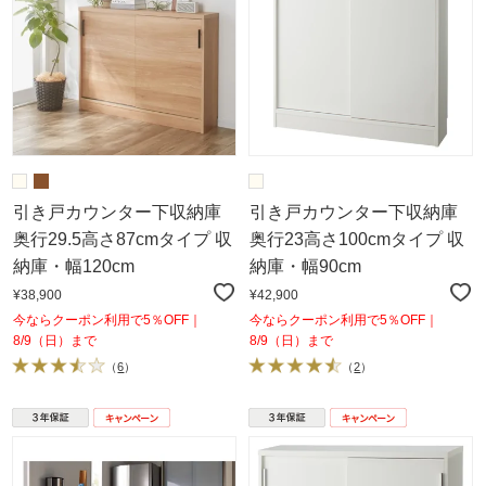
引き戸カウンター下収納庫
引き戸カウンター下収納庫
奥行29.5高さ87cmタイプ 収
奥行23高さ100cmタイプ 収
納庫・幅120cm
納庫・幅90cm
¥38,900
¥42,900
今ならクーポン利用で5％OFF｜
今ならクーポン利用で5％OFF｜
8/9（日）まで
8/9（日）まで
（
6
）
（
2
）