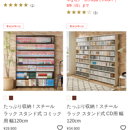
今ならクーポン利用で5％OFF｜
（
1
）
8/9（日）まで
（
5
）
たっぷり収納！スチール
たっぷり収納！スチール
ラック スタンド式 コミック
ラック スタンド式 CD用 幅
用 幅120cm
120cm
¥28,900
¥34,900