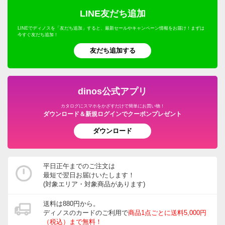
LINE友だち追加
LINEでディノスを「友だち追加」すると、最新セールやキャンペーン情報をお届け！まずは
今すぐ友だち追加！
友だち追加する
dinos公式アプリ
カタログにスマホをかざすだけで簡単にお買い物！
ダウンロード＆新規ログインでクーポンプレゼント
ダウンロード
平日正午までのご注文は
最短で翌日お届けいたします！
(対象エリア・対象商品があります)
送料は880円から。
ディノスのカードのご利用で
商品1点ごとに送料5,000円
（税込）まで無料！