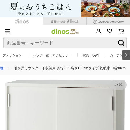
ファッション
バッグ・靴・アクセサリー
家具・収納
カーテン・ラ
棚
引き戸カウンター下収納庫 奥行29.5高さ100cmタイプ 収納庫・幅90cm
1
/
10