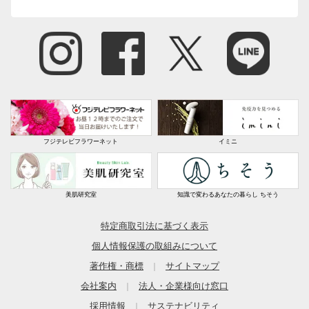
フジテレビフラワーネット
イミニ
美肌研究室
知識で変わるあなたの暮らし ちそう
特定商取引法に基づく表示
個人情報保護の取組みについて
著作権・商標
サイトマップ
｜
会社案内
法人・企業様向け窓口
｜
採用情報
サステナビリティ
｜