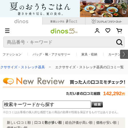
ファッション
バッグ・靴・アクセサリー
家具・収納
カーテン・ラ
エクササイズ・ストレッチ器具
エクササイズ・ストレッチ器具の口コミ一覧
142,292
件
※口コミはお客様の個人的な感想であり商品の効果や性能を保証するものではありません。
新しい口コミ順
｜
口コミ数が多い順
｜
総合評価が高い順
｜
価格が安い順
｜