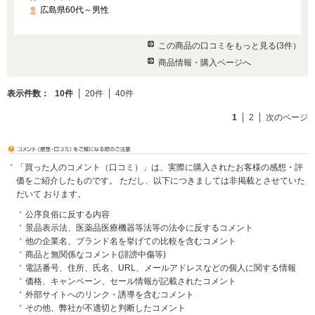
広島県60代～男性
この商品の口コミをもっと見る(3件）
商品情報・購入ページへ
表示件数：
10件
20件
40件
1
2
次のページ
「買った人のコメント（口コミ）」は、実際に購入されたお客様の感想・評
価をご紹介したものです。 ただし、以下につきましては非掲載とさせていた
だいて おります。
公序良俗に反する内容
景品表示法、医薬品医療機器等法等の法令に反するコメント
他の企業名、ブランド名を挙げての比較を含むコメント
商品と無関係なコメント(誹謗中傷等)
電話番号、住所、氏名、URL、メールアドレスなどの個人に関する情報
価格、キャンペーン、セール情報が記載されたコメント
外部サイトへのリンク・誘導を含むコメント
その他、弊社が不適切と判断したコメント