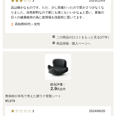
2025/12/05
3
品は確かなものです。ただ、少し高価だったので星が２つ少なくな
りました。自然材料なので家にも体にもいいかなぁと思い、家族の
日々の健康維持の為に使用場を洗面所に置いてます。
高知県60代～女性
この商品の口コミをもっと見る(27件）
商品情報・購入ページへ
総合評価：
2.9
/5点中
整体師が本気で考えた腰ラク骨盤シート
¥5,979
2024/06/20
1