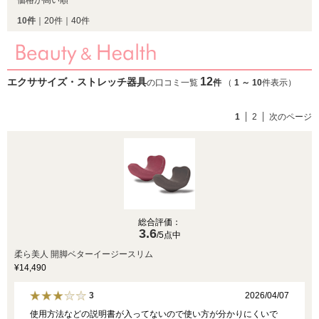
価格が高い順
10件
｜
20件
｜
40件
12
エクササイズ・ストレッチ器具
の口コミ一覧
件
（
1
～
10
件表示）
1
2
次のページ
総合評価：
3.6
/5点中
柔ら美人 開脚ベターイージースリム
¥14,490
2026/04/07
3
使用方法などの説明書が入ってないので使い方が分かりにくいで