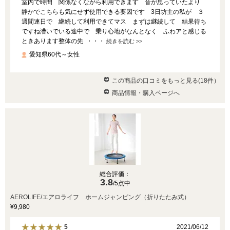
室内で時間 関係なくながら利用できます 音が思っていたより
静かでこちらも気にせず使用できる要因です 3日坊主の私が ３
週間連日で 継続して利用できてマス まずは継続して 結果待ち
ですね漕いでいる途中で 乗り心地がなんとなく ふわアと感じる
ときあります整体の先 ・・・
続きを読む >>
愛知県60代～女性
この商品の口コミをもっと見る(18件）
商品情報・購入ページへ
総合評価：
3.8
/5点中
AEROLIFE/エアロライフ ホームジャンピング（折りたたみ式）
¥9,980
2021/06/12
5