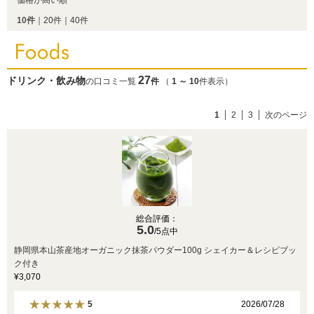
価格が高い順
10件
｜
20件
｜
40件
27
ドリンク・飲み物
の口コミ一覧
件
（
1
～
10
件表示）
1
2
3
次のページ
総合評価：
5.0
/5点中
静岡県本山茶産地オーガニック抹茶パウダー100g シェイカー＆レシピブッ
ク付き
¥3,070
2026/07/28
5