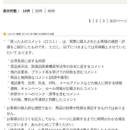
表示件数：
10件
20件
40件
1
2
3
次のページ
「買った人のコメント（口コミ）」は、実際に購入されたお客様の感想・評
価をご紹介したものです。 ただし、以下につきましては非掲載とさせていた
だいて おります。
公序良俗に反する内容
景品表示法、医薬品医療機器等法等の法令に反するコメント
他の企業名、ブランド名を挙げての比較を含むコメント
商品と無関係なコメント(誹謗中傷等)
電話番号、住所、氏名、URL、メールアドレスなどの個人に関する情報
価格、キャンペーン、セール情報が記載されたコメント
外部サイトへのリンク・誘導を含むコメント
その他、弊社が不適切と判断したコメント
お客様の個人的な感想であり、商品の効果や性能を保証するものではありま
せん。
お客様が口コミを記入してから、ページに反映するまでに時間がかかる場合
がございます。あらかじめご了承ください。