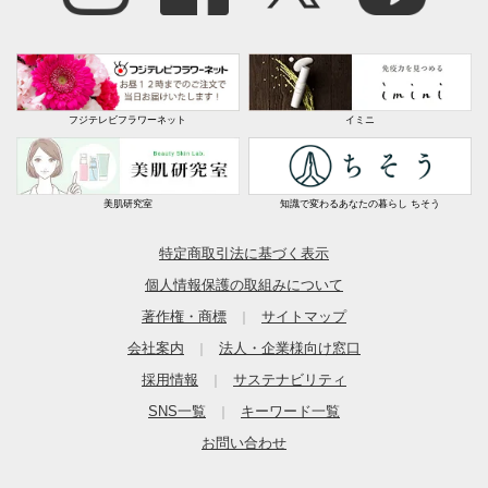
フジテレビフラワーネット
イミニ
美肌研究室
知識で変わるあなたの暮らし ちそう
特定商取引法に基づく表示
個人情報保護の取組みについて
著作権・商標
サイトマップ
｜
会社案内
法人・企業様向け窓口
｜
採用情報
サステナビリティ
｜
SNS一覧
キーワード一覧
｜
お問い合わせ