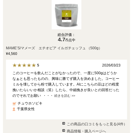
総合評価：
4.7
/5点中
MAME’S/マメーズ エチオピア イルガチェッフュ （500g）
¥4,560
2026/03/23
5
このコーヒーを飲んだことがなかったので、一度に500gはどうか
なぁとも思ったものの、興味に勝てず購入を決めました。コーヒー
ミルを壊してから粉で購入しています。AIにこちらの豆はどの程度
挽いたらいいか相談（笑）したら、中細挽きが良いとの回答だった
のでそれでお願い ・・・
続きを読む >>
チュウホソビキ
千葉県女性
この商品の口コミをもっと見る(4件）
商品情報・購入ページへ