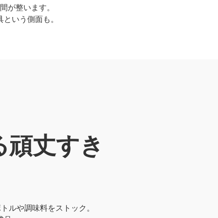
間が整います。
具という側面も。
る頑丈すき
ボトルや調味料をストック。