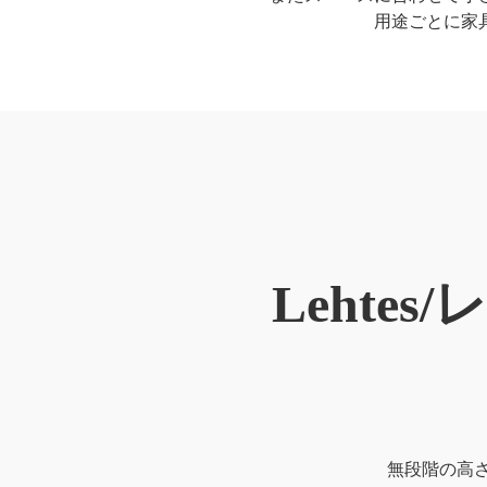
用途ごとに家
Lehte
無段階の高